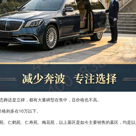
态葬还是立碑，都有大量碑型在售中，且价格也不高。
价格则多在
10
万以下。
苑、仁鹤苑、仁寿苑、梅花苑，以上墓区是如今主要销售的墓区，均是以