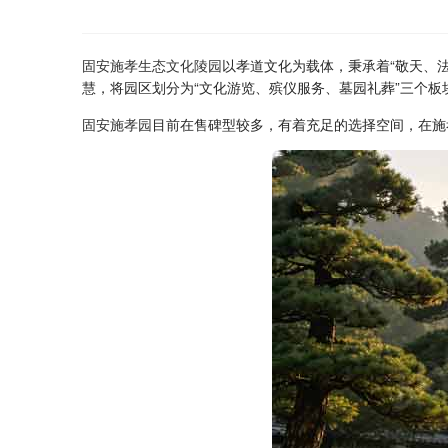
固安施孝生态文化陵园
以孝道文化为载体，秉承着
“
敬天、
慧，将园区划分为
“
文化游览、殡仪服务、墓园礼葬
”
三个板
固安施孝园
目前在售碑型较多，有着充足的选择空间，在施