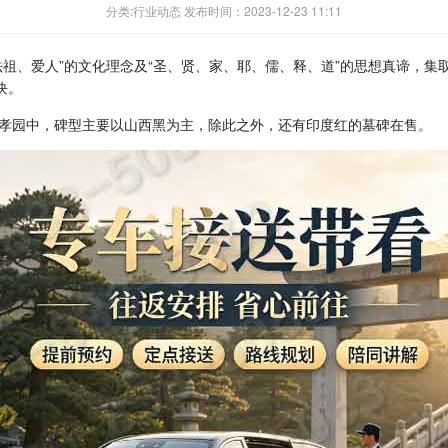
分类:行业动态 发布时间：2023-12-23 11:11
法祖、爱人
”
的文化理念及
“
圣、贤、家、耶、儒、释、道
”
的思想真谛，集
块。
孝园中，碑型主要以山西黑为主，除此之外，还有印度红的墓碑在售。