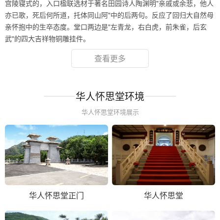
宫陵寝式的，入口楹联选材于著名田园诗人陶渊明"亲戚或余悲，他人
亦已歌，死后何所道，托体同山阿"中的后两句。反应了回归大自然母
亲怀抱中的生卒态度。堂口两边是"左青龙，右白虎，前朱雀，后玄
武"的四大吉祥物铜雕挂件。
查看更多
华人怀思堂环境
华人怀思堂环境展示
华人怀思堂正门
华人怀思堂