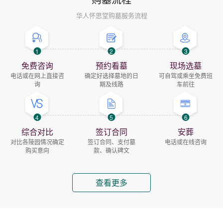
华人怀思堂购墓服务流程
1
2
3
免费咨询
预约看墓
现场选墓
电话或在网上直接咨
确定好选择墓地的日
可自驾或乘坐免费班
询
期及线路
车前往
4
5
6
综合对比
签订合同
安葬
对比各陵园情况确定
签订合同、支付墓
电话或在线咨询
购买意向
款、确认碑文
查看更多