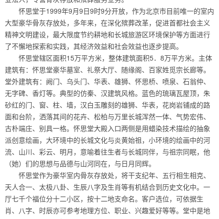
怀思堂于1999年9月9日9时9分开放，作为北京市目前唯一的室内
大型豪华骨灰存放处，多年来，在深化殡葬改革，促进首都社会主义
精神文明建设，最大限度节约耕地和长城旅游区环境保护等方面进行
了不懈地探索和实践，其经济效益和社会效益也逐步提高。
怀思堂辖区面积15万平方米，整体建筑面积5．8万平方米。主体
建筑有：怀思堂豪华墓室、礼祭大厅、随缘阁、百家姓觅宗长廊等。
堂外建筑有：阙门、乌头门、华表、雄狮、怀思桥、喷泉、石翁仲、
无字碑、香灯等。典型的仿秦、汉建筑风格。蓝色的琉璃瓦屋顶，朱
砂红的门、窗、柱、墙，汉白玉雕刻的雄狮、华表，花岗岩铺成的路
面和台阶，洒落其间的花卉、松柏与万里长城浑然一体、气势宏伟、
古朴端庄、别具一格。怀思堂大殿入口两侧是用蜡染技术描绘的抽象
派创意绘画，大环境中的长城文化与炎黄始祖，小环境的绘画中的河
流、山川、彩云、明月，意喻着往生者与长城同伴，与祖宗同眠，他
（她）们的思想与品德与山河同在，与日月同辉。
怀思堂作为豪华室内骨灰存放处，将干支纪年、五行相生相克、
天人合一、太极八卦、生辰八字及生肖等有机结合到历史文化中。一
厅七千个福位分十二小区，按十二地支命名。客户选位，可依据生
肖、八字、时辰亦可参考地理方位、职业、兴趣爱好等等。堂中是地