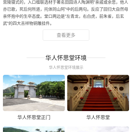
宫陵寝式的，入口楹联选材于著名田园诗人陶渊明"亲戚或余悲，他人
亦已歌，死后何所道，托体同山阿"中的后两句。反应了回归大自然母
亲怀抱中的生卒态度。堂口两边是"左青龙，右白虎，前朱雀，后玄
武"的四大吉祥物铜雕挂件。
查看更多
华人怀思堂环境
华人怀思堂环境展示
华人怀思堂正门
华人怀思堂