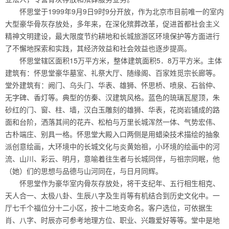
怀思堂于1999年9月9日9时9分开放，作为北京市目前唯一的室内
大型豪华骨灰存放处，多年来，在深化殡葬改革，促进首都社会主义
精神文明建设，最大限度节约耕地和长城旅游区环境保护等方面进行
了不懈地探索和实践，其经济效益和社会效益也逐步提高。
怀思堂辖区面积15万平方米，整体建筑面积5．8万平方米。主体
建筑有：怀思堂豪华墓室、礼祭大厅、随缘阁、百家姓觅宗长廊等。
堂外建筑有：阙门、乌头门、华表、雄狮、怀思桥、喷泉、石翁仲、
无字碑、香灯等。典型的仿秦、汉建筑风格。蓝色的琉璃瓦屋顶，朱
砂红的门、窗、柱、墙，汉白玉雕刻的雄狮、华表，花岗岩铺成的路
面和台阶，洒落其间的花卉、松柏与万里长城浑然一体、气势宏伟、
古朴端庄、别具一格。怀思堂大殿入口两侧是用蜡染技术描绘的抽象
派创意绘画，大环境中的长城文化与炎黄始祖，小环境的绘画中的河
流、山川、彩云、明月，意喻着往生者与长城同伴，与祖宗同眠，他
（她）们的思想与品德与山河同在，与日月同辉。
怀思堂作为豪华室内骨灰存放处，将干支纪年、五行相生相克、
天人合一、太极八卦、生辰八字及生肖等有机结合到历史文化中。一
厅七千个福位分十二小区，按十二地支命名。客户选位，可依据生
肖、八字、时辰亦可参考地理方位、职业、兴趣爱好等等。堂中是地