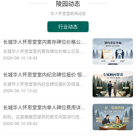
陵园动态
华人怀思堂新闻动态
行业动态
长城华人怀思堂室内寄存碑位价格公示
签约立减配套礼包详解
长城华人怀思堂室内寄存碑位价格公示及签
约立减配套礼包详解☎ 华人怀思堂电话:400-
2026-08-10 18:42
838-5063随着社会的发展和人们生活节奏的
加快，对于身后事的安排也变得越来越重
长城华人怀思堂室内纪念碑位报价 恒温
要。长城华人怀思堂作为一家专业的
寄存配套同步减免详解
长城华人怀思堂室内纪念碑位报价及恒温寄
存配套同步减免详解☎ 华人怀思堂电话:400-
2026-08-10 13:42
838-5063在现代社会，随着人们生活节奏的
加快，对于纪念和缅怀先人的方式也在不断
长城华人怀思堂室内单人碑位费用详解
更新。长城华人怀思堂作为一家专
及追思厅使用优惠说明
好的，这是根据您提供的原文内容进行改写
后的文章：☎ 华人怀思堂电话:400-838-
2026-08-10 09:42
5063长城华人怀思堂室内单人碑位费用明细