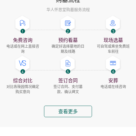
华人怀思堂购墓服务流程
1
2
3
免费咨询
预约看墓
现场选墓
电话或在网上直接咨
确定好选择墓地的日
可自驾或乘坐免费班
询
期及线路
车前往
4
5
6
综合对比
签订合同
安葬
对比各陵园情况确定
签订合同、支付墓
电话或在线咨询
购买意向
款、确认碑文
查看更多