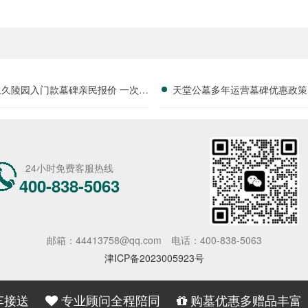
永久陵园入门款墓碑亲民报价 一次性
天堂公墓多年运营墓碑优惠政策
享折上折：超值优惠与便捷选择的完
限时放出抢购详解
美结合”
24小时免费客服热线
400-838-5063
邮箱：44413758@qq.com
电话：400-838-5063
津ICP备2023005923号
车接送
专业顾问全程陪同
购墓优惠多赠品丰富