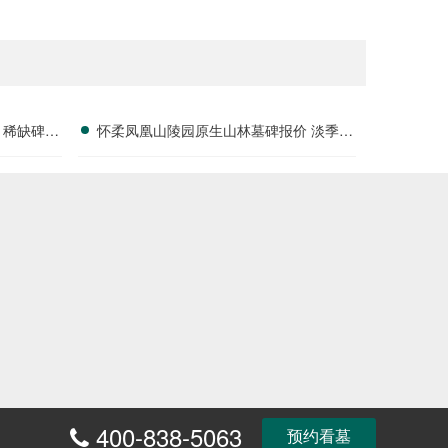
 稀缺碑位
怀柔凤凰山陵园原生山林墓碑报价 淡季专
属折扣福利详解
400-838-5063
预约看墓