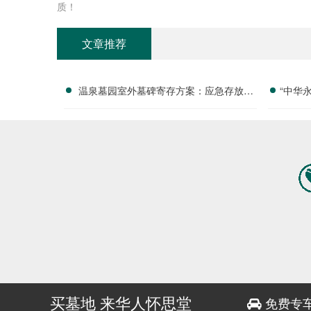
质！
文章推荐
温泉墓园室外墓碑寄存方案：应急存放配
“中华
套活动减免政策详解
付清
买墓地 来华人怀思堂
免费专