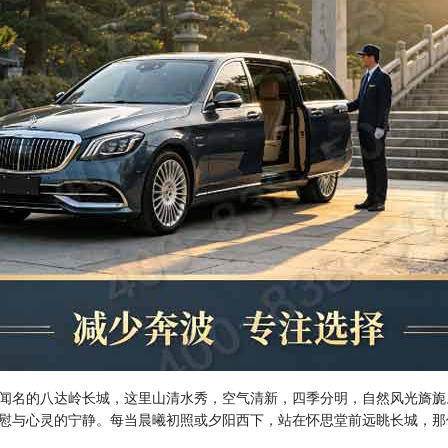
闻名的八达岭长城，这里山清水秀，空气清新，四季分明，自然风光旖旎
慰与心灵的宁静。每当晨曦初照或夕阳西下，站在怀思堂前远眺长城，那