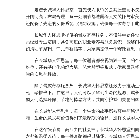
走进长城
华人怀思堂
，首先映入眼帘的是其庄重而不失
开阔明亮，布局合理，每一处细节都透露着人文关怀与审美
还配备了先进的安保系统与消防设施，确保每一位寄存于此
长城
华人怀思堂
提供的骨灰寄存服务，不仅注重硬件设
员经过专业培训，具备高度的职业素养与服务意识，能够耐
如清明节祭扫、中元节祈福等，为家属提供一个寄托哀思、
在长城
华人怀思堂
，每一位逝者都被视为独一无二的个
格位，还有基础化的纪念墙、艺术雕塑等形式，供家属选择
喻的安慰与释放。
除了骨灰寄存服务外，长城
华人怀思堂
还致力于推动生
死，珍惜当下。在这里，人们可以了解到生命的起源、成长
励人们选择环保、节地的悼念方式，共同守护我们美丽的家
在长城
华人怀思堂
，每一个生命的故事都被尊重与铭记
藉，生命的意义与价值得到了最深刻的诠释。选择长城
华人
在这个快节奏、高压力的社会中，长城
华人怀思堂
如同
念都被温柔以待，每一份哀愁都得以释怀。长城
华人怀思堂