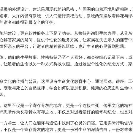
温馨的外观设计。建筑采用现代简约风格，与周围的自然环境和谐相融，
追求。大厅内设有祭坛，供人们进行祭祀活动，祭坛两旁摆放着鲜花与绿
的逝者都能得到最安全的守护。
施的建设，更在软件服务上下足了功夫。从接待咨询到手续办理，从骨灰
心解答家属的疑问，提供个性化的服务方案，让家属在失去亲人的痛苦中
缅怀亲人的平台，让逝者的精神得以延续，也让生者的心灵得到慰藉。
体，他们的生平故事、性格特征乃至个人喜好，都会被细心记录下来，成
，让逝者的生命以另一种方式得以永恒。通过这些个性化的纪念方式，家
命文化的传播与普及。这里设有生命文化教育中心，通过展览、讲座、工
、衰老与死亡的自然规律，学会如何以更加积极、健康的心态面对生命中
园。
。这里不仅是一个寄存骨灰的地方，更是一个连接生死、传承文化的精神
怀思堂
作为长期骨灰寄存之地，不仅是对逝者最好的缅怀与纪念，也是对
一方净土，让人们在缅怀与追忆中找到了心灵的归宿。它用实际行动告诉
，不仅是一个寄存骨灰的地方，更是一份对生命的深情告白，一份对未来