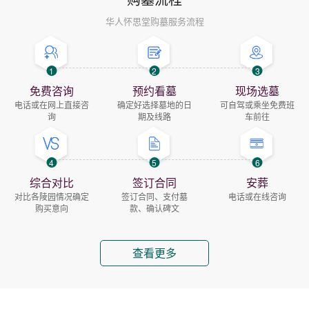
华人怀思堂购墓服务流程
1
2
3
免费咨询
预约看墓
现场选墓
电话或在网上直接咨
确定好选择墓地的日
可自驾或乘坐免费班
询
期及线路
车前往
4
5
6
综合对比
签订合同
安葬
对比各陵园情况确定
签订合同、支付墓
电话或在线咨询
购买意向
款、确认碑文
查看更多