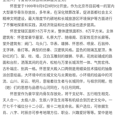
怀思堂于1999年9月9日9时9分开放，作为北京市目前唯一的室内
大型豪华骨灰存放处，多年来，在深化殡葬改革，促进首都社会主义
精神文明建设，最大限度节约耕地和长城旅游区环境保护等方面进行
了不懈地探索和实践，其经济效益和社会效益也逐步提高。
怀思堂辖区面积15万平方米，整体建筑面积5．8万平方米。主体
建筑有：怀思堂豪华墓室、礼祭大厅、随缘阁、百家姓觅宗长廊等。
堂外建筑有：阙门、乌头门、华表、雄狮、怀思桥、喷泉、石翁仲、
无字碑、香灯等。典型的仿秦、汉建筑风格。蓝色的琉璃瓦屋顶，朱
砂红的门、窗、柱、墙，汉白玉雕刻的雄狮、华表，花岗岩铺成的路
面和台阶，洒落其间的花卉、松柏与万里长城浑然一体、气势宏伟、
古朴端庄、别具一格。怀思堂大殿入口两侧是用蜡染技术描绘的抽象
派创意绘画，大环境中的长城文化与炎黄始祖，小环境的绘画中的河
流、山川、彩云、明月，意喻着往生者与长城同伴，与祖宗同眠，他
（她）们的思想与品德与山河同在，与日月同辉。
怀思堂作为豪华室内骨灰存放处，将干支纪年、五行相生相克、
天人合一、太极八卦、生辰八字及生肖等有机结合到历史文化中。一
厅七千个福位分十二小区，按十二地支命名。客户选位，可依据生
肖、八字、时辰亦可参考地理方位、职业、兴趣爱好等等。堂中是地