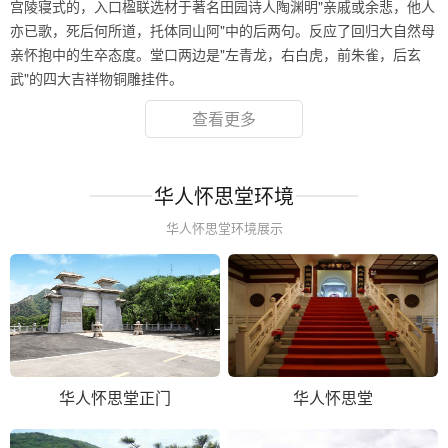
宫陵寝式的，入口楹联选材于著名田园诗人陶渊明"亲戚或余悲，他人
亦已歌，死后何所道，托体同山阿"中的后两句。反应了回归大自然母
亲怀抱中的生卒态度。堂口两边是"左青龙，右白虎，前朱雀，后玄
武"的四大吉祥物铜雕挂件。
查看更多
华人怀思堂环境
华人怀思堂环境展示
华人怀思堂正门
华人怀思堂