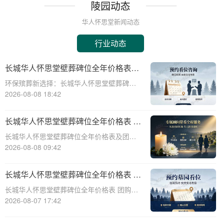
陵园动态
华人怀思堂新闻动态
行业动态
长城华人怀思堂壁葬碑位全年价格表及
团购专属折扣福利详解
环保殡葬新选择：长城华人怀思堂壁葬碑位
价格及团购福利全解析☎ 华人怀思堂电
2026-08-08 18:42
话:400-838-5063随着现代人对身后事的规划
日益细致，壁葬作为一种绿色、节地的殡葬
长城华人怀思堂壁葬碑位全年价格表 团
方式逐渐走进大众视野。长城华人怀思
购享专属折扣福利详解
长城华人怀思堂壁葬碑位全年价格表及团购
专属折扣福利详解☎ 华人怀思堂电话:400-
2026-08-08 09:42
838-5063随着社会的发展和人们观念的转
变，越来越多的人开始选择壁葬作为一种环
长城华人怀思堂壁葬碑位全年价格表 团
保、节约土地的殡葬方式。长城华人怀
购享专属折扣福利详解
长城华人怀思堂壁葬碑位全年价格表 团购享
专属折扣福利详解☎ 华人怀思堂电话:400-
2026-08-07 17:42
838-5063随着社会的发展和人们观念的变