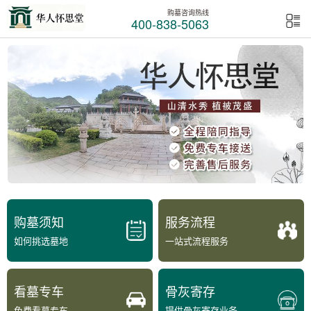
购墓咨询热线
400-838-5063
购墓须知
服务流程
如何挑选墓地
一站式流程服务
看墓专车
骨灰寄存
免费看墓专车
提供骨灰寄存业务