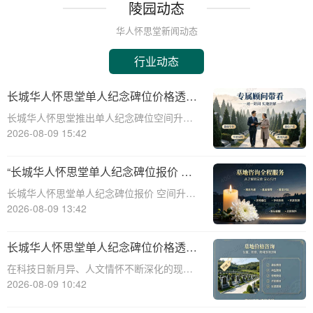
陵园动态
华人怀思堂新闻动态
行业动态
长城华人怀思堂单人纪念碑位价格透
明，空间升级活动限时开启：深度解析
长城华人怀思堂推出单人纪念碑位空间升级
与优惠策略详解
活动，价格透明，优惠力度大，限时抢购
2026-08-09 15:42
中！☎ 华人怀思堂电话:400-838-5063在快
节奏的现代生活中，人们对于纪念和缅怀逝
“长城华人怀思堂单人纪念碑位报价 空
者的方式有了更多的期待。长城华人怀
间升级活动限时开启”
长城华人怀思堂单人纪念碑位报价 空间升级
活动限时开启☎ 华人怀思堂电话:400-838-
2026-08-09 13:42
5063在现代社会，人们对逝者的缅怀和纪念
方式不断演变。随着科技的进步和观念的更
长城华人怀思堂单人纪念碑位价格透明
新，传统的墓地形式逐渐无法满足
及空间升级活动限时开启详解
在科技日新月异、人文情怀不断深化的现代
社会，人们纪念先人的方式正经历着一场深
2026-08-09 10:42
刻的变革。科技与人文的交融，为传统的追