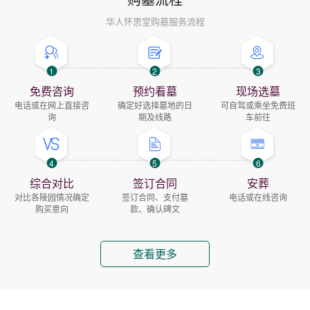
华人怀思堂购墓服务流程
1
2
3
免费咨询
预约看墓
现场选墓
电话或在网上直接咨
确定好选择墓地的日
可自驾或乘坐免费班
询
期及线路
车前往
4
5
6
综合对比
签订合同
安葬
对比各陵园情况确定
签订合同、支付墓
电话或在线咨询
购买意向
款、确认碑文
查看更多