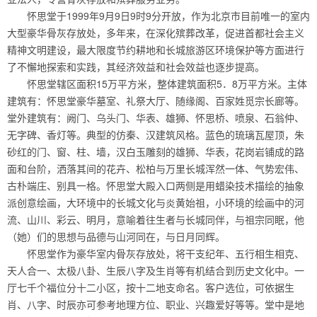
怀思堂于1999年9月9日9时9分开放，作为北京市目前唯一的室内
大型豪华骨灰存放处，多年来，在深化殡葬改革，促进首都社会主义
精神文明建设，最大限度节约耕地和长城旅游区环境保护等方面进行
了不懈地探索和实践，其经济效益和社会效益也逐步提高。
怀思堂辖区面积15万平方米，整体建筑面积5．8万平方米。主体
建筑有：怀思堂豪华墓室、礼祭大厅、随缘阁、百家姓觅宗长廊等。
堂外建筑有：阙门、乌头门、华表、雄狮、怀思桥、喷泉、石翁仲、
无字碑、香灯等。典型的仿秦、汉建筑风格。蓝色的琉璃瓦屋顶，朱
砂红的门、窗、柱、墙，汉白玉雕刻的雄狮、华表，花岗岩铺成的路
面和台阶，洒落其间的花卉、松柏与万里长城浑然一体、气势宏伟、
古朴端庄、别具一格。怀思堂大殿入口两侧是用蜡染技术描绘的抽象
派创意绘画，大环境中的长城文化与炎黄始祖，小环境的绘画中的河
流、山川、彩云、明月，意喻着往生者与长城同伴，与祖宗同眠，他
（她）们的思想与品德与山河同在，与日月同辉。
怀思堂作为豪华室内骨灰存放处，将干支纪年、五行相生相克、
天人合一、太极八卦、生辰八字及生肖等有机结合到历史文化中。一
厅七千个福位分十二小区，按十二地支命名。客户选位，可依据生
肖、八字、时辰亦可参考地理方位、职业、兴趣爱好等等。堂中是地