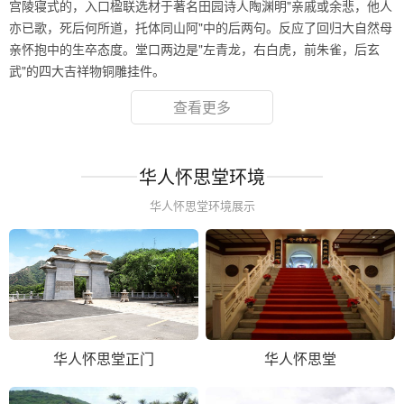
宫陵寝式的，入口楹联选材于著名田园诗人陶渊明"亲戚或余悲，他人
亦已歌，死后何所道，托体同山阿"中的后两句。反应了回归大自然母
亲怀抱中的生卒态度。堂口两边是"左青龙，右白虎，前朱雀，后玄
武"的四大吉祥物铜雕挂件。
查看更多
华人怀思堂环境
华人怀思堂环境展示
华人怀思堂正门
华人怀思堂