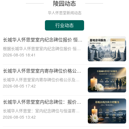
陵园动态
华人怀思堂新闻动态
行业动态
长城华人怀思堂室内纪念碑位报价 恒温
寄存配套同步减免详解
根据长城华人怀思堂室内纪念碑位报价 恒温
寄存配套同步减免详解☎ 华人怀思堂电
2026-08-05 18:41
话:400-838-5063在现代社会，随着生活节奏
的加快和城市化进程的加速，人们对身后事
长城华人怀思堂室内寄存碑位价格公示
的安排也提出了更高的要求。长城华
签约立减配套礼包详解
长城华人怀思堂室内寄存碑位价格公示及签
约立减配套礼包详解☎ 华人怀思堂电话:400-
2026-08-05 17:42
838-5063随着社会的发展和人们生活节奏的
加快，对于灵堂、纪念馆等场所的寄存需求
长城华人怀思堂室内纪念碑位：报价透
日益增长。长城华人怀思堂作为一
明，恒温寄存享减免
长城华人怀思堂：室内纪念碑位与恒温寄存
服务，为您带来更优质的殡葬体验☎ 华人怀
2026-08-05 13:42
思堂电话:400-838-5063作为一家专业的陵