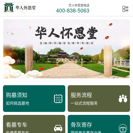
华人怀思堂电话
400-838-5063
购墓须知
服务流程
如何挑选墓地
一站式流程服务
看墓专车
骨灰寄存
免费看墓专车
提供骨灰寄存业务