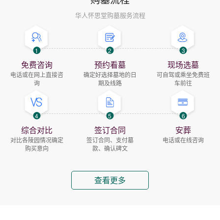
华人怀思堂购墓服务流程
1
2
3
免费咨询
预约看墓
现场选墓
电话或在网上直接咨
确定好选择墓地的日
可自驾或乘坐免费班
询
期及线路
车前往
4
5
6
综合对比
签订合同
安葬
对比各陵园情况确定
签订合同、支付墓
电话或在线咨询
购买意向
款、确认碑文
查看更多