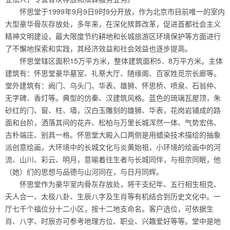
怀思堂于1999年9月9日9时9分开放，作为北京市目前唯一的室内
大型豪华骨灰存放处，多年来，在深化殡葬改革，促进首都社会主义
精神文明建设，最大限度节约耕地和长城旅游区环境保护等方面进行
了不懈地探索和实践，其经济效益和社会效益也逐步提高。
怀思堂辖区面积15万平方米，整体建筑面积5．8万平方米。主体
建筑有：怀思堂豪华墓室、礼祭大厅、随缘阁、百家姓觅宗长廊等。
堂外建筑有：阙门、乌头门、华表、雄狮、怀思桥、喷泉、石翁仲、
无字碑、香灯等。典型的仿秦、汉建筑风格。蓝色的琉璃瓦屋顶，朱
砂红的门、窗、柱、墙，汉白玉雕刻的雄狮、华表，花岗岩铺成的路
面和台阶，洒落其间的花卉、松柏与万里长城浑然一体、气势宏伟、
古朴端庄、别具一格。怀思堂大殿入口两侧是用蜡染技术描绘的抽象
派创意绘画，大环境中的长城文化与炎黄始祖，小环境的绘画中的河
流、山川、彩云、明月，意喻着往生者与长城同伴，与祖宗同眠，他
（她）们的思想与品德与山河同在，与日月同辉。
怀思堂作为豪华室内骨灰存放处，将干支纪年、五行相生相克、
天人合一、太极八卦、生辰八字及生肖等有机结合到历史文化中。一
厅七千个福位分十二小区，按十二地支命名。客户选位，可依据生
肖、八字、时辰亦可参考地理方位、职业、兴趣爱好等等。堂中是地