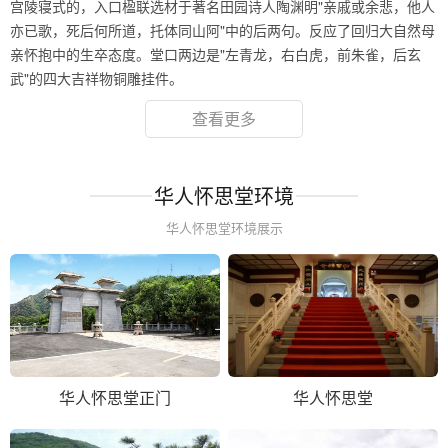
宫陵寝式的，入口楹联选材于著名田园诗人陶渊明"亲戚或余悲，他人
亦已歌，死后何所道，托体同山阿"中的后两句。反应了回归大自然母
亲怀抱中的生卒态度。堂口两边是"左青龙，右白虎，前朱雀，后玄
武"的四大吉祥物铜雕挂件。
查看更多
华人怀思堂环境
华人怀思堂环境展示
华人怀思堂正门
华人怀思堂