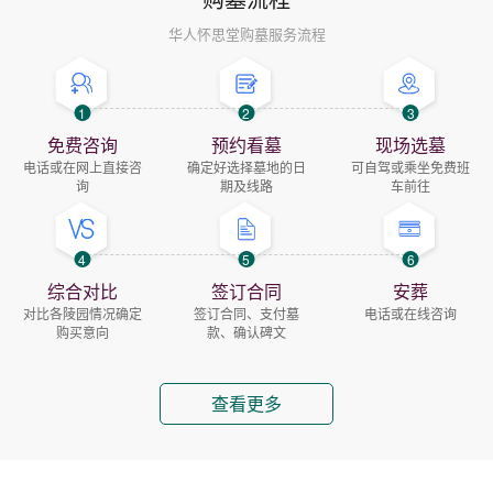
华人怀思堂购墓服务流程
1
2
3
免费咨询
预约看墓
现场选墓
电话或在网上直接咨
确定好选择墓地的日
可自驾或乘坐免费班
询
期及线路
车前往
4
5
6
综合对比
签订合同
安葬
对比各陵园情况确定
签订合同、支付墓
电话或在线咨询
购买意向
款、确认碑文
查看更多