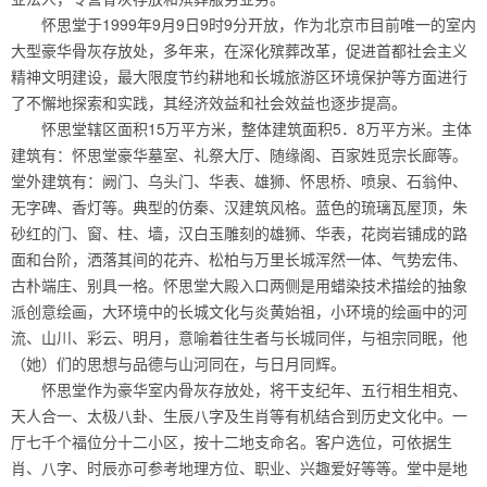
怀思堂于1999年9月9日9时9分开放，作为北京市目前唯一的室内
大型豪华骨灰存放处，多年来，在深化殡葬改革，促进首都社会主义
精神文明建设，最大限度节约耕地和长城旅游区环境保护等方面进行
了不懈地探索和实践，其经济效益和社会效益也逐步提高。
怀思堂辖区面积15万平方米，整体建筑面积5．8万平方米。主体
建筑有：怀思堂豪华墓室、礼祭大厅、随缘阁、百家姓觅宗长廊等。
堂外建筑有：阙门、乌头门、华表、雄狮、怀思桥、喷泉、石翁仲、
无字碑、香灯等。典型的仿秦、汉建筑风格。蓝色的琉璃瓦屋顶，朱
砂红的门、窗、柱、墙，汉白玉雕刻的雄狮、华表，花岗岩铺成的路
面和台阶，洒落其间的花卉、松柏与万里长城浑然一体、气势宏伟、
古朴端庄、别具一格。怀思堂大殿入口两侧是用蜡染技术描绘的抽象
派创意绘画，大环境中的长城文化与炎黄始祖，小环境的绘画中的河
流、山川、彩云、明月，意喻着往生者与长城同伴，与祖宗同眠，他
（她）们的思想与品德与山河同在，与日月同辉。
怀思堂作为豪华室内骨灰存放处，将干支纪年、五行相生相克、
天人合一、太极八卦、生辰八字及生肖等有机结合到历史文化中。一
厅七千个福位分十二小区，按十二地支命名。客户选位，可依据生
肖、八字、时辰亦可参考地理方位、职业、兴趣爱好等等。堂中是地