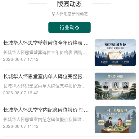
陵园动态
华人怀思堂新闻动态
行业动态
长城华人怀思堂壁葬碑位全年价格表 团
购享专属折扣福利详解
长城华人怀思堂壁葬碑位全年价格表 团购享
专属折扣福利详解☎ 华人怀思堂电话:400-
2026-08-07 17:42
838-5063随着社会的发展和人们观念的变
化，越来越多的人开始选择壁葬作为一种环
长城华人怀思堂室内单人碑位完整报价
保、节约土地的殡葬方式。长城华人
追思厅使用费用减免详解
长城华人怀思堂室内单人碑位完整报价及追
思厅使用费用减免详解☎ 华人怀思堂电
2026-08-07 16:42
话:400-838-5063引言随着社会的发展和人们
生活水平的提高，对身后事的安排越来越注
长城华人怀思堂室内纪念碑位报价 恒温
重仪式感和个性化。长城华人怀思堂
寄存配套同步减免详解
长城华人怀思堂室内纪念碑位报价及恒温寄
存配套同步减免详解☎ 华人怀思堂电话:400-
2026-08-07 11:42
838-5063一、引言随着社会的发展和人们生