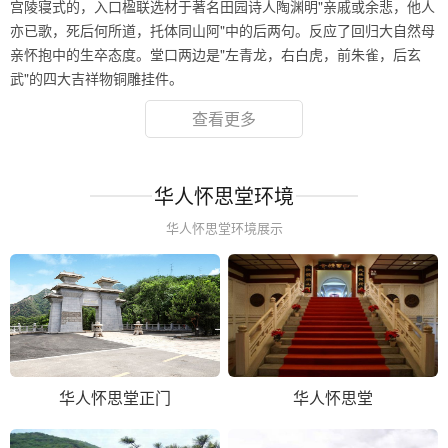
宫陵寝式的，入口楹联选材于著名田园诗人陶渊明"亲戚或余悲，他人
亦已歌，死后何所道，托体同山阿"中的后两句。反应了回归大自然母
亲怀抱中的生卒态度。堂口两边是"左青龙，右白虎，前朱雀，后玄
武"的四大吉祥物铜雕挂件。
查看更多
华人怀思堂环境
华人怀思堂环境展示
华人怀思堂正门
华人怀思堂