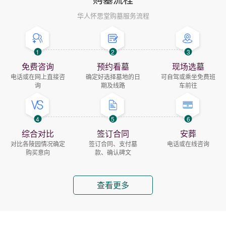
华人怀思堂购墓服务流程
1
2
3
免费咨询
预约看墓
现场选墓
电话或在网上直接咨
确定好选择墓地的日
可自驾或乘坐免费班
询
期及线路
车前往
4
5
6
综合对比
签订合同
安葬
对比各陵园情况确定
签订合同、支付墓
电话或在线咨询
购买意向
款、确认碑文
查看更多