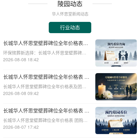
陵园动态
华人怀思堂新闻动态
行业动态
长城华人怀思堂壁葬碑位全年价格表及
团购专属折扣福利详解
环保殡葬新选择：长城华人怀思堂壁葬碑位
价格及团购福利全解析☎ 华人怀思堂电
2026-08-08 18:42
话:400-838-5063随着现代人对身后事的规划
日益细致，壁葬作为一种绿色、节地的殡葬
长城华人怀思堂壁葬碑位全年价格表 团
方式逐渐走进大众视野。长城华人怀思
购享专属折扣福利详解
长城华人怀思堂壁葬碑位全年价格表及团购
专属折扣福利详解☎ 华人怀思堂电话:400-
2026-08-08 09:42
838-5063随着社会的发展和人们观念的转
变，越来越多的人开始选择壁葬作为一种环
长城华人怀思堂壁葬碑位全年价格表 团
保、节约土地的殡葬方式。长城华人怀
购享专属折扣福利详解
长城华人怀思堂壁葬碑位全年价格表 团购享
专属折扣福利详解☎ 华人怀思堂电话:400-
2026-08-07 17:42
838-5063随着社会的发展和人们观念的变