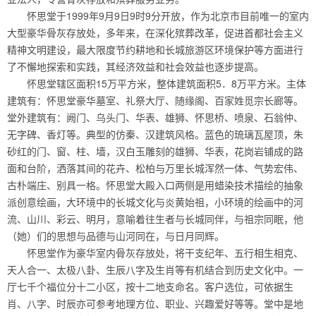
怀思堂于1999年9月9日9时9分开放，作为北京市目前唯一的室内
大型豪华骨灰存放处，多年来，在深化殡葬改革，促进首都社会主义
精神文明建设，最大限度节约耕地和长城旅游区环境保护等方面进行
了不懈地探索和实践，其经济效益和社会效益也逐步提高。
怀思堂辖区面积15万平方米，整体建筑面积5．8万平方米。主体
建筑有：怀思堂豪华墓室、礼祭大厅、随缘阁、百家姓觅宗长廊等。
堂外建筑有：阙门、乌头门、华表、雄狮、怀思桥、喷泉、石翁仲、
无字碑、香灯等。典型的仿秦、汉建筑风格。蓝色的琉璃瓦屋顶，朱
砂红的门、窗、柱、墙，汉白玉雕刻的雄狮、华表，花岗岩铺成的路
面和台阶，洒落其间的花卉、松柏与万里长城浑然一体、气势宏伟、
古朴端庄、别具一格。怀思堂大殿入口两侧是用蜡染技术描绘的抽象
派创意绘画，大环境中的长城文化与炎黄始祖，小环境的绘画中的河
流、山川、彩云、明月，意喻着往生者与长城同伴，与祖宗同眠，他
（她）们的思想与品德与山河同在，与日月同辉。
怀思堂作为豪华室内骨灰存放处，将干支纪年、五行相生相克、
天人合一、太极八卦、生辰八字及生肖等有机结合到历史文化中。一
厅七千个福位分十二小区，按十二地支命名。客户选位，可依据生
肖、八字、时辰亦可参考地理方位、职业、兴趣爱好等等。堂中是地