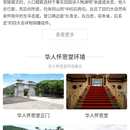
宫陵寝式的，入口楹联选材于著名田园诗人陶渊明"亲戚或余悲，他人
亦已歌，死后何所道，托体同山阿"中的后两句。反应了回归大自然母
亲怀抱中的生卒态度。堂口两边是"左青龙，右白虎，前朱雀，后玄
武"的四大吉祥物铜雕挂件。
查看更多
华人怀思堂环境
华人怀思堂环境展示
华人怀思堂正门
华人怀思堂