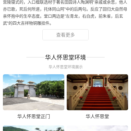
宫陵寝式的，入口楹联选材于著名田园诗人陶渊明"亲戚或余悲，他人
亦已歌，死后何所道，托体同山阿"中的后两句。反应了回归大自然母
亲怀抱中的生卒态度。堂口两边是"左青龙，右白虎，前朱雀，后玄
武"的四大吉祥物铜雕挂件。
查看更多
华人怀思堂环境
华人怀思堂环境展示
华人怀思堂正门
华人怀思堂