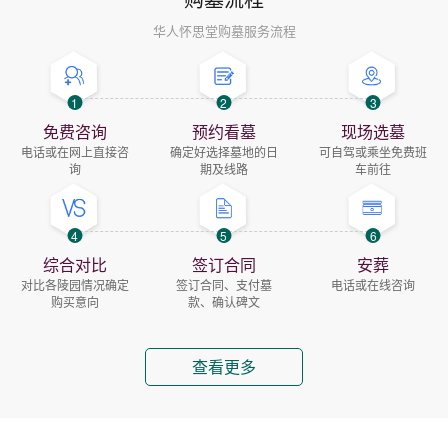
华人怀思堂购墓服务流程
1
2
3
免费咨询
预约看墓
现场选墓
电话或在网上直接咨
确定好选择墓地的日
可自驾或乘坐免费班
询
期及线路
车前往
4
5
6
综合对比
签订合同
安葬
对比各陵园情况确定
签订合同、支付墓
电话或在线咨询
购买意向
款、确认碑文
查看更多