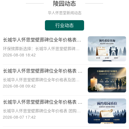
陵园动态
华人怀思堂新闻动态
行业动态
长城华人怀思堂壁葬碑位全年价格表及
团购专属折扣福利详解
环保殡葬新选择：长城华人怀思堂壁葬碑位
价格及团购福利全解析☎ 华人怀思堂电
2026-08-08 18:42
话:400-838-5063随着现代人对身后事的规划
日益细致，壁葬作为一种绿色、节地的殡葬
长城华人怀思堂壁葬碑位全年价格表 团
方式逐渐走进大众视野。长城华人怀思
购享专属折扣福利详解
长城华人怀思堂壁葬碑位全年价格表及团购
专属折扣福利详解☎ 华人怀思堂电话:400-
2026-08-08 09:42
838-5063随着社会的发展和人们观念的转
变，越来越多的人开始选择壁葬作为一种环
长城华人怀思堂壁葬碑位全年价格表 团
保、节约土地的殡葬方式。长城华人怀
购享专属折扣福利详解
长城华人怀思堂壁葬碑位全年价格表 团购享
专属折扣福利详解☎ 华人怀思堂电话:400-
2026-08-07 17:42
838-5063随着社会的发展和人们观念的变