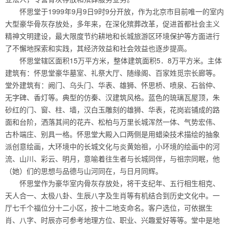
怀思堂于1999年9月9日9时9分开放，作为北京市目前唯一的室内
大型豪华骨灰存放处，多年来，在深化殡葬改革，促进首都社会主义
精神文明建设，最大限度节约耕地和长城旅游区环境保护等方面进行
了不懈地探索和实践，其经济效益和社会效益也逐步提高。
怀思堂辖区面积15万平方米，整体建筑面积5．8万平方米。主体
建筑有：怀思堂豪华墓室、礼祭大厅、随缘阁、百家姓觅宗长廊等。
堂外建筑有：阙门、乌头门、华表、雄狮、怀思桥、喷泉、石翁仲、
无字碑、香灯等。典型的仿秦、汉建筑风格。蓝色的琉璃瓦屋顶，朱
砂红的门、窗、柱、墙，汉白玉雕刻的雄狮、华表，花岗岩铺成的路
面和台阶，洒落其间的花卉、松柏与万里长城浑然一体、气势宏伟、
古朴端庄、别具一格。怀思堂大殿入口两侧是用蜡染技术描绘的抽象
派创意绘画，大环境中的长城文化与炎黄始祖，小环境的绘画中的河
流、山川、彩云、明月，意喻着往生者与长城同伴，与祖宗同眠，他
（她）们的思想与品德与山河同在，与日月同辉。
怀思堂作为豪华室内骨灰存放处，将干支纪年、五行相生相克、
天人合一、太极八卦、生辰八字及生肖等有机结合到历史文化中。一
厅七千个福位分十二小区，按十二地支命名。客户选位，可依据生
肖、八字、时辰亦可参考地理方位、职业、兴趣爱好等等。堂中是地