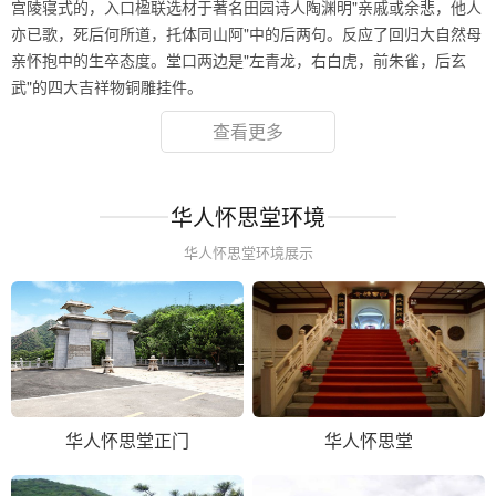
宫陵寝式的，入口楹联选材于著名田园诗人陶渊明"亲戚或余悲，他人
亦已歌，死后何所道，托体同山阿"中的后两句。反应了回归大自然母
亲怀抱中的生卒态度。堂口两边是"左青龙，右白虎，前朱雀，后玄
武"的四大吉祥物铜雕挂件。
查看更多
华人怀思堂环境
华人怀思堂环境展示
华人怀思堂正门
华人怀思堂