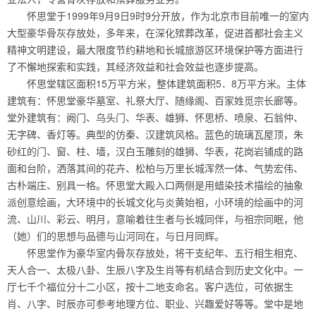
怀思堂于1999年9月9日9时9分开放，作为北京市目前唯一的室内
大型豪华骨灰存放处，多年来，在深化殡葬改革，促进首都社会主义
精神文明建设，最大限度节约耕地和长城旅游区环境保护等方面进行
了不懈地探索和实践，其经济效益和社会效益也逐步提高。
怀思堂辖区面积15万平方米，整体建筑面积5．8万平方米。主体
建筑有：怀思堂豪华墓室、礼祭大厅、随缘阁、百家姓觅宗长廊等。
堂外建筑有：阙门、乌头门、华表、雄狮、怀思桥、喷泉、石翁仲、
无字碑、香灯等。典型的仿秦、汉建筑风格。蓝色的琉璃瓦屋顶，朱
砂红的门、窗、柱、墙，汉白玉雕刻的雄狮、华表，花岗岩铺成的路
面和台阶，洒落其间的花卉、松柏与万里长城浑然一体、气势宏伟、
古朴端庄、别具一格。怀思堂大殿入口两侧是用蜡染技术描绘的抽象
派创意绘画，大环境中的长城文化与炎黄始祖，小环境的绘画中的河
流、山川、彩云、明月，意喻着往生者与长城同伴，与祖宗同眠，他
（她）们的思想与品德与山河同在，与日月同辉。
怀思堂作为豪华室内骨灰存放处，将干支纪年、五行相生相克、
天人合一、太极八卦、生辰八字及生肖等有机结合到历史文化中。一
厅七千个福位分十二小区，按十二地支命名。客户选位，可依据生
肖、八字、时辰亦可参考地理方位、职业、兴趣爱好等等。堂中是地