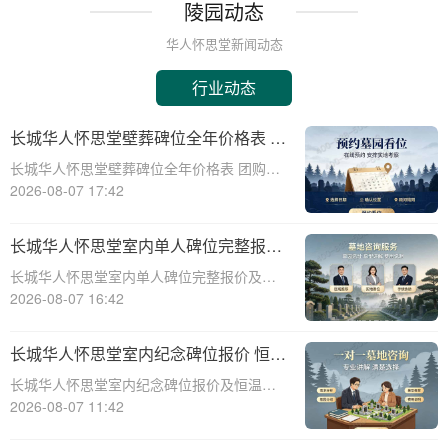
陵园动态
华人怀思堂新闻动态
行业动态
长城华人怀思堂壁葬碑位全年价格表 团
购享专属折扣福利详解
长城华人怀思堂壁葬碑位全年价格表 团购享
专属折扣福利详解☎ 华人怀思堂电话:400-
2026-08-07 17:42
838-5063随着社会的发展和人们观念的变
化，越来越多的人开始选择壁葬作为一种环
长城华人怀思堂室内单人碑位完整报价
保、节约土地的殡葬方式。长城华人
追思厅使用费用减免详解
长城华人怀思堂室内单人碑位完整报价及追
思厅使用费用减免详解☎ 华人怀思堂电
2026-08-07 16:42
话:400-838-5063引言随着社会的发展和人们
生活水平的提高，对身后事的安排越来越注
长城华人怀思堂室内纪念碑位报价 恒温
重仪式感和个性化。长城华人怀思堂
寄存配套同步减免详解
长城华人怀思堂室内纪念碑位报价及恒温寄
存配套同步减免详解☎ 华人怀思堂电话:400-
2026-08-07 11:42
838-5063一、引言随着社会的发展和人们生