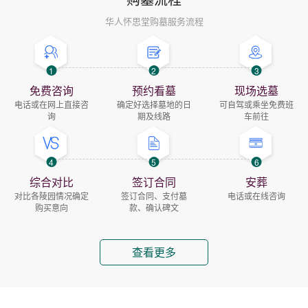
华人怀思堂购墓服务流程
1
2
3
免费咨询
预约看墓
现场选墓
电话或在网上直接咨
确定好选择墓地的日
可自驾或乘坐免费班
询
期及线路
车前往
4
5
6
综合对比
签订合同
安葬
对比各陵园情况确定
签订合同、支付墓
电话或在线咨询
购买意向
款、确认碑文
查看更多