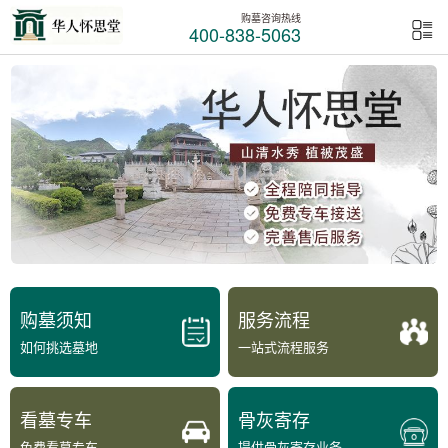
购墓咨询热线
400-838-5063
购墓须知
服务流程
如何挑选墓地
一站式流程服务
看墓专车
骨灰寄存
免费看墓专车
提供骨灰寄存业务