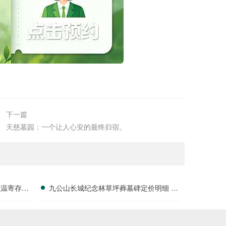
下一篇
天慈墓园：一个让人心安的最终归宿。
恒温寄存服
九公山长城纪念林草坪葬墓碑定价明细 活
详解
动赠绿植养护服务详解