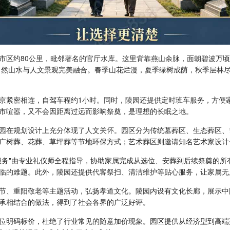
市区约80公里，毗邻著名的官厅水库。这里背靠燕山余脉，面朝碧波万顷
将自然山水与人文景观完美融合。春季山花烂漫，夏季绿树成荫，秋季层林
京紧密相连，自驾车程约1小时。同时，陵园还提供定时班车服务，方便
市喧嚣，又不会因距离过远而影响祭奠，是理想的长眠之地。
园
在规划设计上充分体现了人文关怀。园区分为传统墓葬区、生态葬区、
广树葬、花葬、草坪葬等节地环保方式；艺术葬区则邀请知名艺术家设计
服务"由专业礼仪师全程指导，协助家属完成从选位、安葬到后续祭奠的所
临的难题。此外，陵园还提供代客祭扫、清洁维护等贴心服务，让家属无
节、重阳敬老等主题活动，弘扬孝道文化。陵园内设有文化长廊，展示中
承相结合的做法，得到了社会各界的广泛好评。
位明码标价，杜绝了行业常见的随意加价现象。园区提供从经济型到高端