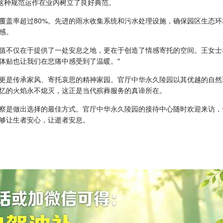
，这种规范运作在业内树立了良好典范。
覆盖率超过80%。先进的雨水收集系统和污水处理设施，确保园区生态
感。
值不仅在于提供了一处安息之地，更在于创造了情感寄托的空间。王女士
体贴也让我们在悲痛中感受到了温暖。"
更是传承家风、寄托哀思的精神家园。官厅
中华永久陵园
以其优越的自然
忆的火焰永不熄灭，这正是当代殡葬服务的真谛所在。
察是做出选择的最佳方式。官厅
中华永久陵园
的接待中心随时欢迎来访，
够让生者安心，让逝者安息。