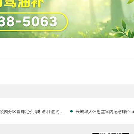
陵园分区墓碑定价清晰透明 签约即
长城华人怀思堂室内纪念碑位
享多重减免福利详解
务报价及同步减免政策