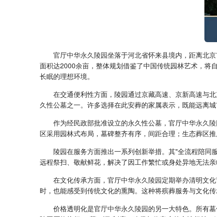
官厅
中华永久陵园
坐落于河北省怀来县境内，距离北京
面积达2000余亩，整体规划借鉴了中国传统园林艺术，
长眠的理想环境。
在交通便利性方面，陵园通过京藏高速、京新高速与北
久性公墓之一。许多选择在此安葬的家属表示，既能远离城
作为经民政部批准设立的永久性公墓，官厅
中华永久陵
区采用园林式布局，墓碑整齐有序，间距合理；生态葬区推
陵园在服务方面推出一系列创新举措。其"全流程陪同
远程祭扫、敬献鲜花，解决了因工作繁忙或身处异地无法亲
在文化传承方面，官厅
中华永久陵园
定期举办清明文化
时，也能感受到传统文化的熏陶。这种将殡葬服务与文化传
价格透明化是官厅
中华永久陵园
的另一大特色。所有墓