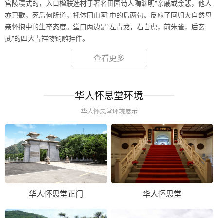
宫陵寝式的，入口楹联选材于著名田园诗人陶渊明"亲戚或余悲，他人
亦已歌，死后何所道，托体同山阿"中的后两句。反应了回归大自然母
亲怀抱中的生卒态度。堂口两边是"左青龙，右白虎，前朱雀，后玄
武"的四大吉祥物铜雕挂件。
查看更多
华人怀思堂环境
华人怀思堂环境展示
华人怀思堂正门
华人怀思堂