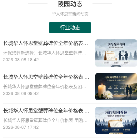
陵园动态
华人怀思堂新闻动态
行业动态
长城华人怀思堂壁葬碑位全年价格表及
团购专属折扣福利详解
环保殡葬新选择：长城华人怀思堂壁葬碑位
价格及团购福利全解析☎ 华人怀思堂电
2026-08-08 18:42
话:400-838-5063随着现代人对身后事的规划
日益细致，壁葬作为一种绿色、节地的殡葬
长城华人怀思堂壁葬碑位全年价格表 团
方式逐渐走进大众视野。长城华人怀思
购享专属折扣福利详解
长城华人怀思堂壁葬碑位全年价格表及团购
专属折扣福利详解☎ 华人怀思堂电话:400-
2026-08-08 09:42
838-5063随着社会的发展和人们观念的转
变，越来越多的人开始选择壁葬作为一种环
长城华人怀思堂壁葬碑位全年价格表 团
保、节约土地的殡葬方式。长城华人怀
购享专属折扣福利详解
长城华人怀思堂壁葬碑位全年价格表 团购享
专属折扣福利详解☎ 华人怀思堂电话:400-
2026-08-07 17:42
838-5063随着社会的发展和人们观念的变