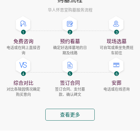
华人怀思堂购墓服务流程
1
2
3
免费咨询
预约看墓
现场选墓
电话或在网上直接咨
确定好选择墓地的日
可自驾或乘坐免费班
询
期及线路
车前往
4
5
6
综合对比
签订合同
安葬
对比各陵园情况确定
签订合同、支付墓
电话或在线咨询
购买意向
款、确认碑文
查看更多