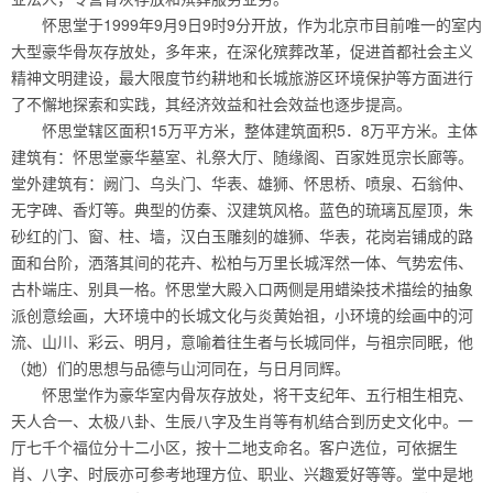
怀思堂于1999年9月9日9时9分开放，作为北京市目前唯一的室内
大型豪华骨灰存放处，多年来，在深化殡葬改革，促进首都社会主义
精神文明建设，最大限度节约耕地和长城旅游区环境保护等方面进行
了不懈地探索和实践，其经济效益和社会效益也逐步提高。
怀思堂辖区面积15万平方米，整体建筑面积5．8万平方米。主体
建筑有：怀思堂豪华墓室、礼祭大厅、随缘阁、百家姓觅宗长廊等。
堂外建筑有：阙门、乌头门、华表、雄狮、怀思桥、喷泉、石翁仲、
无字碑、香灯等。典型的仿秦、汉建筑风格。蓝色的琉璃瓦屋顶，朱
砂红的门、窗、柱、墙，汉白玉雕刻的雄狮、华表，花岗岩铺成的路
面和台阶，洒落其间的花卉、松柏与万里长城浑然一体、气势宏伟、
古朴端庄、别具一格。怀思堂大殿入口两侧是用蜡染技术描绘的抽象
派创意绘画，大环境中的长城文化与炎黄始祖，小环境的绘画中的河
流、山川、彩云、明月，意喻着往生者与长城同伴，与祖宗同眠，他
（她）们的思想与品德与山河同在，与日月同辉。
怀思堂作为豪华室内骨灰存放处，将干支纪年、五行相生相克、
天人合一、太极八卦、生辰八字及生肖等有机结合到历史文化中。一
厅七千个福位分十二小区，按十二地支命名。客户选位，可依据生
肖、八字、时辰亦可参考地理方位、职业、兴趣爱好等等。堂中是地