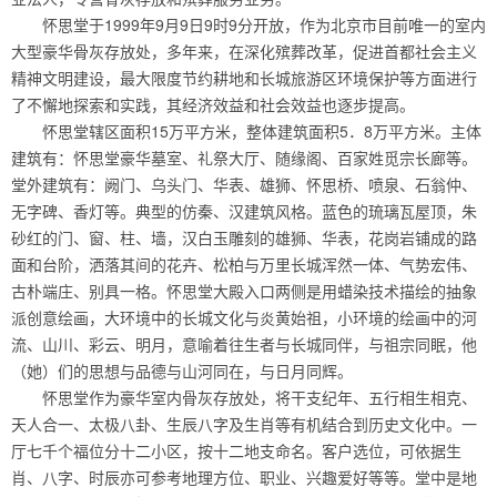
怀思堂于1999年9月9日9时9分开放，作为北京市目前唯一的室内
大型豪华骨灰存放处，多年来，在深化殡葬改革，促进首都社会主义
精神文明建设，最大限度节约耕地和长城旅游区环境保护等方面进行
了不懈地探索和实践，其经济效益和社会效益也逐步提高。
怀思堂辖区面积15万平方米，整体建筑面积5．8万平方米。主体
建筑有：怀思堂豪华墓室、礼祭大厅、随缘阁、百家姓觅宗长廊等。
堂外建筑有：阙门、乌头门、华表、雄狮、怀思桥、喷泉、石翁仲、
无字碑、香灯等。典型的仿秦、汉建筑风格。蓝色的琉璃瓦屋顶，朱
砂红的门、窗、柱、墙，汉白玉雕刻的雄狮、华表，花岗岩铺成的路
面和台阶，洒落其间的花卉、松柏与万里长城浑然一体、气势宏伟、
古朴端庄、别具一格。怀思堂大殿入口两侧是用蜡染技术描绘的抽象
派创意绘画，大环境中的长城文化与炎黄始祖，小环境的绘画中的河
流、山川、彩云、明月，意喻着往生者与长城同伴，与祖宗同眠，他
（她）们的思想与品德与山河同在，与日月同辉。
怀思堂作为豪华室内骨灰存放处，将干支纪年、五行相生相克、
天人合一、太极八卦、生辰八字及生肖等有机结合到历史文化中。一
厅七千个福位分十二小区，按十二地支命名。客户选位，可依据生
肖、八字、时辰亦可参考地理方位、职业、兴趣爱好等等。堂中是地