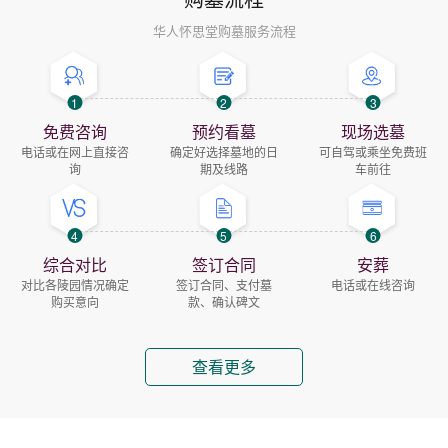
华人怀思堂购墓服务流程
1
2
3
免费咨询
预约看墓
现场选墓
电话或在网上直接咨
确定好选择墓地的日
可自驾或乘坐免费班
询
期及线路
车前往
4
5
6
综合对比
签订合同
安葬
对比各陵园情况确定
签订合同、支付墓
电话或在线咨询
购买意向
款、确认碑文
查看更多