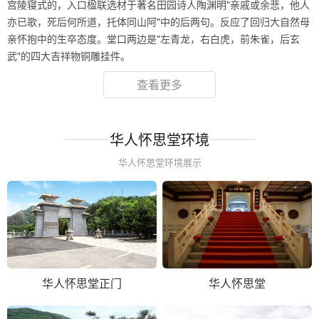
宫陵寝式的，入口楹联选材于著名田园诗人陶渊明"亲戚或余悲，他人
亦已歌，死后何所道，托体同山阿"中的后两句。反应了回归大自然母
亲怀抱中的生卒态度。堂口两边是"左青龙，右白虎，前朱雀，后玄
武"的四大吉祥物铜雕挂件。
查看更多
华人怀思堂环境
华人怀思堂环境展示
华人怀思堂正门
华人怀思堂