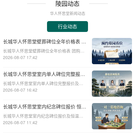
陵园动态
华人怀思堂新闻动态
行业动态
长城华人怀思堂壁葬碑位全年价格表 团
购享专属折扣福利详解
长城华人怀思堂壁葬碑位全年价格表 团购享
专属折扣福利详解☎ 华人怀思堂电话:400-
2026-08-07 17:42
838-5063随着社会的发展和人们观念的变
化，越来越多的人开始选择壁葬作为一种环
长城华人怀思堂室内单人碑位完整报价
保、节约土地的殡葬方式。长城华人
追思厅使用费用减免详解
长城华人怀思堂室内单人碑位完整报价及追
思厅使用费用减免详解☎ 华人怀思堂电
2026-08-07 16:42
话:400-838-5063引言随着社会的发展和人们
生活水平的提高，对身后事的安排越来越注
长城华人怀思堂室内纪念碑位报价 恒温
重仪式感和个性化。长城华人怀思堂
寄存配套同步减免详解
长城华人怀思堂室内纪念碑位报价及恒温寄
存配套同步减免详解☎ 华人怀思堂电话:400-
2026-08-07 11:42
838-5063一、引言随着社会的发展和人们生