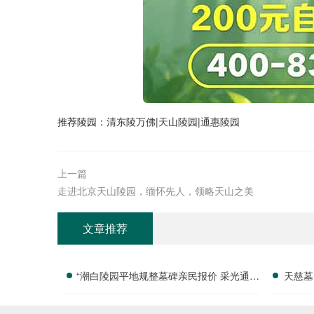
推荐陵园：
清东陵万佛
|
天山陵园
|
通惠陵园
上一篇
走进北京天山陵园，缅怀先人，领略天山之美
文章推荐
“潮白陵园平地规整墓碑亲民报价 采光通风
天慈墓
优越特价限量”