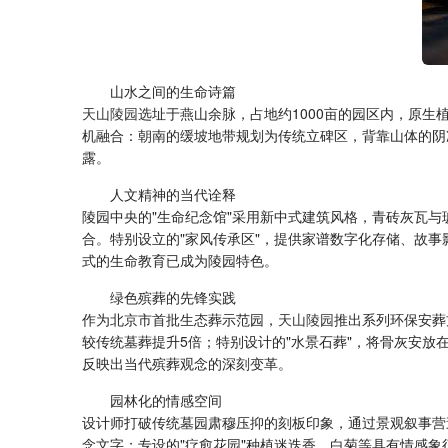
山水之间的生命诗篇
天山陵园
选址于燕山余脉，占地约1000亩的园区内，原生
机融合：朝南的缓坡地带规划为传统立碑区，背靠山体的阴
露。
人文精神的当代诠释
陵园中央的"生命纪念馆"采用新中式建筑风格，青砖灰瓦
合。特别设立的"家风传承区"，提供家谱数字化存储、故
式的生命教育已成为陵园特色。
绿色殡葬的先锋实践
作为北京市首批生态葬示范园，
天山陵园
推出系列环保安葬
较传统墓葬提升5倍；特别设计的"水景石葬"，将骨灰安放在
反映出当代殡葬观念的深刻变革。
园林化的情感空间
设计师打破传统墓园肃穆压抑的刻板印象，通过景观叙事营
念文字；专设的"疗愈花园"种植迷迭香、白菊等具有情感