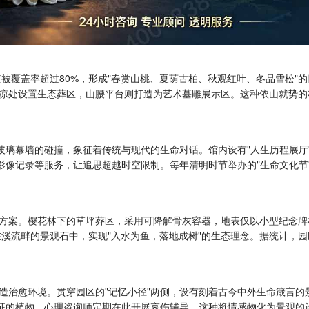
植被覆盖率超过80%，形成"春赏山桃、夏荫古柏、秋观红叶、冬品雪松
凉处设置生态葬区，山腰平台则打造为艺术墓雕展示区。这种依山就势的
与玻璃幕墙的碰撞，象征着传统与现代的生命对话。馆内设有"人生历程展
事影像记录等服务，让追思超越时空限制。每年清明时节举办的"生命文化
方案。樱花林下的草坪葬区，采用可降解骨灰容器，地表仅以小型纪念牌
溪流畔的景观石中，实现"入水为鱼，落地成树"的生态理念。据统计，园区生态
造治愈环境。贯穿园区的"记忆小径"两侧，设有刻着古今中外生命箴言的
象征的植物，心理咨询师定期在此开展哀伤辅导。这种将情感物化为景观的