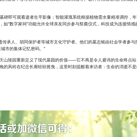
扫描墓碑即可观看逝者生平影像；智能灌溉系统根据植物需水量精准调控，
，如"数字家祠"功能允许全球亲友同步参与祭奠仪式，科技成为连接情感
非遗传承人、胡同保护者等城市文化守护者。他们的墓志铭由社会学者参与
城市的集体记忆密码。"
天山陵园
重新定义了现代墓园的价值——它不再是令人避讳的生命终点站
晚的风铃在纪念长廊轻轻摇曳，这里时刻提醒着来访者：生命的消逝不是