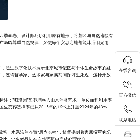
"的四季画卷。设计师巧妙利用原有地形，将墓区与自然地貌有
布局既尊重自然规律，又使每个安息之地都能沐浴阳光雨
厅"，通过数字化技术展示北京城市记忆与个体生命故事的融
在线咨询
节"，邀请哲学家、艺术家与家属共同探讨生死观，这种开放
官方微信
标注；"归璞园"壁葬墙融入山水浮雕艺术，单位面积利用率
葬选择率已从2015年的12%上升至2024年的43%，
联系电话
景墙；水系沿岸布置"思念长椅"，椅背镌刻着家属撰写的纪
设计，让生者得以在自然环境中完成心理疗愈。