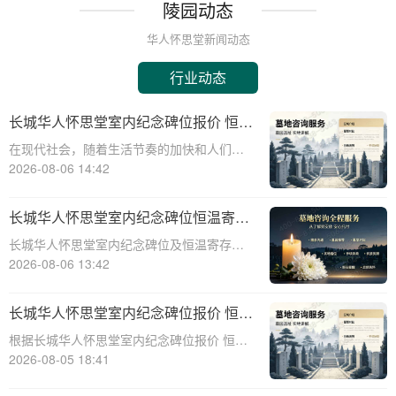
陵园动态
华人怀思堂新闻动态
行业动态
长城华人怀思堂室内纪念碑位报价 恒温
寄存配套同步减免详解
在现代社会，随着生活节奏的加快和人们对
身后事的关注度提升，越来越多的人开始考
2026-08-06 14:42
虑选择合适的纪念方式来表达对逝者的哀思
和怀念。长城华人怀思堂作为一家专业的纪
长城华人怀思堂室内纪念碑位恒温寄存
念服务机构，提供了一系列的纪念产品和服
服务报价及同步减免政策详解
长城华人怀思堂室内纪念碑位及恒温寄存服
务，其中包
务报价与同步减免政策详解☎ 华人怀思堂电
2026-08-06 13:42
话:400-838-5063一、引言随着社会观念的进
步，人们对逝者的纪念方式日益多元化。室
长城华人怀思堂室内纪念碑位报价 恒温
内纪念碑位作为一种新兴的纪念
寄存配套同步减免详解
根据长城华人怀思堂室内纪念碑位报价 恒温
寄存配套同步减免详解☎ 华人怀思堂电
2026-08-05 18:41
话:400-838-5063在现代社会，随着生活节奏