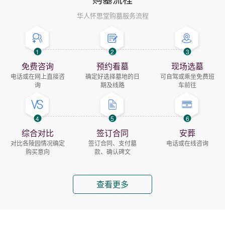
华人怀思堂购墓服务流程
1
2
3
免费咨询
预约看墓
现场选墓
电话或在网上直接咨
确定好选择墓地的日
可自驾或乘坐免费班
询
期及线路
车前往
4
5
6
综合对比
签订合同
安葬
对比各陵园情况确定
签订合同、支付墓
电话或在线咨询
购买意向
款、确认碑文
查看更多