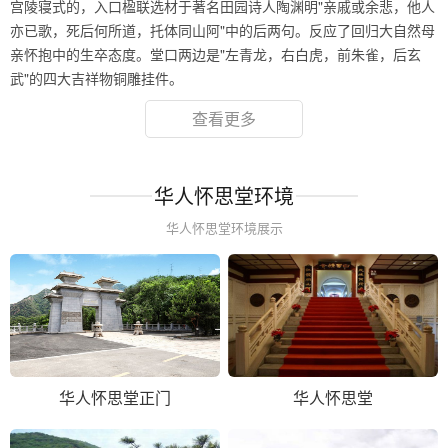
宫陵寝式的，入口楹联选材于著名田园诗人陶渊明"亲戚或余悲，他人
亦已歌，死后何所道，托体同山阿"中的后两句。反应了回归大自然母
亲怀抱中的生卒态度。堂口两边是"左青龙，右白虎，前朱雀，后玄
武"的四大吉祥物铜雕挂件。
查看更多
华人怀思堂环境
华人怀思堂环境展示
华人怀思堂正门
华人怀思堂