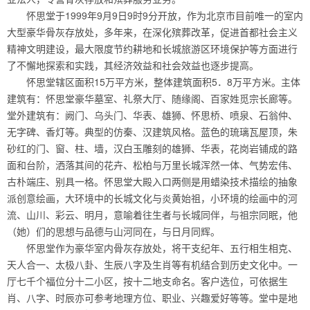
怀思堂于1999年9月9日9时9分开放，作为北京市目前唯一的室内
大型豪华骨灰存放处，多年来，在深化殡葬改革，促进首都社会主义
精神文明建设，最大限度节约耕地和长城旅游区环境保护等方面进行
了不懈地探索和实践，其经济效益和社会效益也逐步提高。
怀思堂辖区面积15万平方米，整体建筑面积5．8万平方米。主体
建筑有：怀思堂豪华墓室、礼祭大厅、随缘阁、百家姓觅宗长廊等。
堂外建筑有：阙门、乌头门、华表、雄狮、怀思桥、喷泉、石翁仲、
无字碑、香灯等。典型的仿秦、汉建筑风格。蓝色的琉璃瓦屋顶，朱
砂红的门、窗、柱、墙，汉白玉雕刻的雄狮、华表，花岗岩铺成的路
面和台阶，洒落其间的花卉、松柏与万里长城浑然一体、气势宏伟、
古朴端庄、别具一格。怀思堂大殿入口两侧是用蜡染技术描绘的抽象
派创意绘画，大环境中的长城文化与炎黄始祖，小环境的绘画中的河
流、山川、彩云、明月，意喻着往生者与长城同伴，与祖宗同眠，他
（她）们的思想与品德与山河同在，与日月同辉。
怀思堂作为豪华室内骨灰存放处，将干支纪年、五行相生相克、
天人合一、太极八卦、生辰八字及生肖等有机结合到历史文化中。一
厅七千个福位分十二小区，按十二地支命名。客户选位，可依据生
肖、八字、时辰亦可参考地理方位、职业、兴趣爱好等等。堂中是地