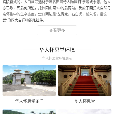
宫陵寝式的，入口楹联选材于著名田园诗人陶渊明"亲戚或余悲，他人
亦已歌，死后何所道，托体同山阿"中的后两句。反应了回归大自然母
亲怀抱中的生卒态度。堂口两边是"左青龙，右白虎，前朱雀，后玄
武"的四大吉祥物铜雕挂件。
查看更多
华人怀思堂环境
华人怀思堂环境展示
华人怀思堂正门
华人怀思堂