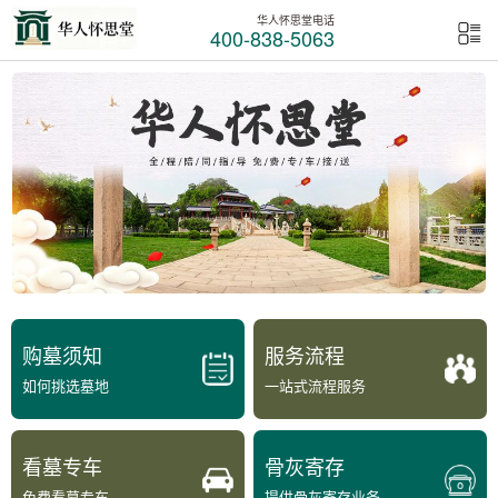
华人怀思堂电话
400-838-5063
购墓须知
服务流程
如何挑选墓地
一站式流程服务
看墓专车
骨灰寄存
免费看墓专车
提供骨灰寄存业务