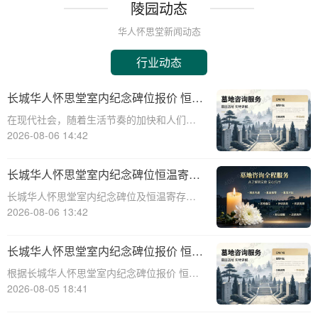
陵园动态
华人怀思堂新闻动态
行业动态
长城华人怀思堂室内纪念碑位报价 恒温
寄存配套同步减免详解
在现代社会，随着生活节奏的加快和人们对
身后事的关注度提升，越来越多的人开始考
2026-08-06 14:42
虑选择合适的纪念方式来表达对逝者的哀思
和怀念。长城华人怀思堂作为一家专业的纪
长城华人怀思堂室内纪念碑位恒温寄存
念服务机构，提供了一系列的纪念产品和服
服务报价及同步减免政策详解
长城华人怀思堂室内纪念碑位及恒温寄存服
务，其中包
务报价与同步减免政策详解☎ 华人怀思堂电
2026-08-06 13:42
话:400-838-5063一、引言随着社会观念的进
步，人们对逝者的纪念方式日益多元化。室
长城华人怀思堂室内纪念碑位报价 恒温
内纪念碑位作为一种新兴的纪念
寄存配套同步减免详解
根据长城华人怀思堂室内纪念碑位报价 恒温
寄存配套同步减免详解☎ 华人怀思堂电
2026-08-05 18:41
话:400-838-5063在现代社会，随着生活节奏