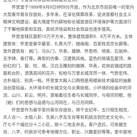
怀思堂于1999年9月9日9时9分开放，作为北京市目前唯一的室内
大型豪华骨灰存放处，多年来，在深化殡葬改革，促进首都社会主义
精神文明建设，最大限度节约耕地和长城旅游区环境保护等方面进行
了不懈地探索和实践，其经济效益和社会效益也逐步提高。
怀思堂辖区面积15万平方米，整体建筑面积5．8万平方米。主体
建筑有：怀思堂豪华墓室、礼祭大厅、随缘阁、百家姓觅宗长廊等。
堂外建筑有：阙门、乌头门、华表、雄狮、怀思桥、喷泉、石翁仲、
无字碑、香灯等。典型的仿秦、汉建筑风格。蓝色的琉璃瓦屋顶，朱
砂红的门、窗、柱、墙，汉白玉雕刻的雄狮、华表，花岗岩铺成的路
面和台阶，洒落其间的花卉、松柏与万里长城浑然一体、气势宏伟、
古朴端庄、别具一格。怀思堂大殿入口两侧是用蜡染技术描绘的抽象
派创意绘画，大环境中的长城文化与炎黄始祖，小环境的绘画中的河
流、山川、彩云、明月，意喻着往生者与长城同伴，与祖宗同眠，他
（她）们的思想与品德与山河同在，与日月同辉。
怀思堂作为豪华室内骨灰存放处，将干支纪年、五行相生相克、
天人合一、太极八卦、生辰八字及生肖等有机结合到历史文化中。一
厅七千个福位分十二小区，按十二地支命名。客户选位，可依据生
肖、八字、时辰亦可参考地理方位、职业、兴趣爱好等等。堂中是地