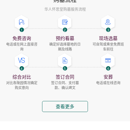
华人怀思堂购墓服务流程
1
2
3
免费咨询
预约看墓
现场选墓
电话或在网上直接咨
确定好选择墓地的日
可自驾或乘坐免费班
询
期及线路
车前往
4
5
6
综合对比
签订合同
安葬
对比各陵园情况确定
签订合同、支付墓
电话或在线咨询
购买意向
款、确认碑文
查看更多