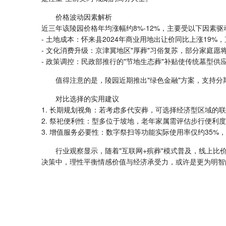
价格波动因素解析
近三年该陵园价格年均涨幅约8%-12%，主要受以下因素驱
- 土地成本：怀来县2024年商业用地出让价同比上涨19
- 文化消费升级：京津冀地区"厚葬"习俗复苏，部分家庭
- 政策调控：民政部推行的"节地生态葬"补贴使传统墓型
值得注意的是，陵园近期推出"绿色金融"方案，支持分
对比选择的实用建议
1. 长期规划视角：若考虑多代安葬，可选择经济型区域的
2. 祭祀便利性：型多位于坡地，老年家属需评估步行便利
3. 增值服务必要性：数字祭扫等功能实际使用率仅约35%
行业观察显示，随着"互联网+殡葬"模式普及，线上比
决策中，理性平衡情感价值与经济承受力，或许是更为明智