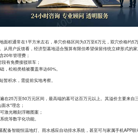
地面积通常在1平方米左右，单穴价格区间为3万至6万元，双穴价格约5
。从用户反馈看，经济型墓地适合预算有限但希望保留传统立碑形式的家
且含20年管理费；
峰时段有免费接驳班车；
础，松柏类植被覆盖率达60%。
短暂积水，需提前实地考察。
遍在25万至50万元区间，最高端的墓可达百万元以上。其溢价主要来自
山面水"理念；
体可激光雕刻浮雕图案；
溯系统等数字化功能。
穴墓配备智能恒温地灯、雨水感应自动排水系统，甚至可与家属手机APP