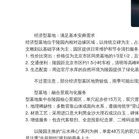
经济型墓地：满足基本安葬需求
经济型墓地位于陵园内相对边缘区域，以传统立碑为主，占
文雕刻以基础字体为主，园区提供日常维护和节令清扫服务
1. 性价比突出：价格仅为北京市区同类墓地的1/3至1/2，
2. 交通便利：陵园距北京市区约1.5小时车程，清明等高
3. 生态配套：周边官厅水库的自然环境为陵园提供了绿化基
不过需注意，部分经济型墓区地势较低，雨季可能出现
型墓地：融合景观与化服务
型墓地集中在陵园核心景观区，单穴起步价15万元，双穴普
1. 地理稀缺性：多数背靠山体或面向水系，遵循传统学"背
2. 材质工艺：采用进口意大利黑金沙大理石或汉白玉，碑
3. 增值服务：包含代客祭扫、全息投影纪念屏、二维码追
以陵园主推的"云水禅心"系列为例，单套48万元的双
是注重"生前契约"规划的商务人士。