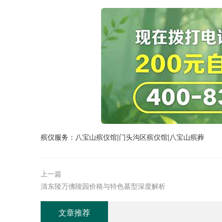
殡仪服务：
八宝山殡仪馆
|
门头沟区殡仪馆
|
八宝山殡葬
上一篇
清东陵万佛陵园价格与特色墓型深度解析
文章推荐