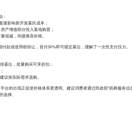
动：
%，直接影响新开发墓区成本；
愿将房产增值部分投入墓地购置；
供应量缩减，间接推高价格。
期付款或使用权转让，首付30%即可锁定墓位，缓解了一次性支付压力。
联排墓位，批量购买可享折扣；
度；
，建议按实际需求选购。
价平台的出现正促使价格体系更透明。建议消费者通过民政部"殡葬服务信
的选择。