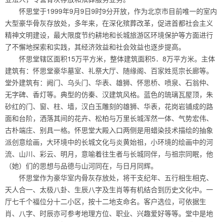
怀思堂于1999年9月9日9时9分开放，作为北京市目前唯一的室内
大型豪华骨灰存放处，多年来，在深化殡葬改革，促进首都社会主义
精神文明建设，最大限度节约耕地和长城旅游区环境保护等方面进行
了不懈地探索和实践，其经济效益和社会效益也逐步提高。
怀思堂辖区面积15万平方米，整体建筑面积5．8万平方米。主体
建筑有：怀思堂豪华墓室、礼祭大厅、随缘阁、百家姓觅宗长廊等。
堂外建筑有：阙门、乌头门、华表、雄狮、怀思桥、喷泉、石翁仲、
无字碑、香灯等。典型的仿秦、汉建筑风格。蓝色的琉璃瓦屋顶，朱
砂红的门、窗、柱、墙，汉白玉雕刻的雄狮、华表，花岗岩铺成的路
面和台阶，洒落其间的花卉、松柏与万里长城浑然一体、气势宏伟、
古朴端庄、别具一格。怀思堂大殿入口两侧是用蜡染技术描绘的抽象
派创意绘画，大环境中的长城文化与炎黄始祖，小环境的绘画中的河
流、山川、彩云、明月，意喻着往生者与长城同伴，与祖宗同眠，他
（她）们的思想与品德与山河同在，与日月同辉。
怀思堂作为豪华室内骨灰存放处，将干支纪年、五行相生相克、
天人合一、太极八卦、生辰八字及生肖等有机结合到历史文化中。一
厅七千个福位分十二小区，按十二地支命名。客户选位，可依据生
肖、八字、时辰亦可参考地理方位、职业、兴趣爱好等等。堂中是地