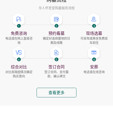
华人怀思堂购墓服务流程
1
2
3
免费咨询
预约看墓
现场选墓
电话或在网上直接咨
确定好选择墓地的日
可自驾或乘坐免费班
询
期及线路
车前往
4
5
6
综合对比
签订合同
安葬
对比各陵园情况确定
签订合同、支付墓
电话或在线咨询
购买意向
款、确认碑文
查看更多