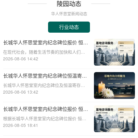
陵园动态
华人怀思堂新闻动态
行业动态
长城华人怀思堂室内纪念碑位报价 恒温
寄存配套同步减免详解
在现代社会，随着生活节奏的加快和人们对
身后事的关注度提升，越来越多的人开始考
2026-08-06 14:42
虑选择合适的纪念方式来表达对逝者的哀思
和怀念。长城华人怀思堂作为一家专业的纪
长城华人怀思堂室内纪念碑位恒温寄存
念服务机构，提供了一系列的纪念产品和服
服务报价及同步减免政策详解
长城华人怀思堂室内纪念碑位及恒温寄存服
务，其中包
务报价与同步减免政策详解☎ 华人怀思堂电
2026-08-06 13:42
话:400-838-5063一、引言随着社会观念的进
步，人们对逝者的纪念方式日益多元化。室
长城华人怀思堂室内纪念碑位报价 恒温
内纪念碑位作为一种新兴的纪念
寄存配套同步减免详解
根据长城华人怀思堂室内纪念碑位报价 恒温
寄存配套同步减免详解☎ 华人怀思堂电
2026-08-05 18:41
话:400-838-5063在现代社会，随着生活节奏