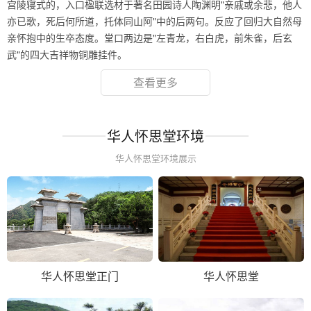
宫陵寝式的，入口楹联选材于著名田园诗人陶渊明"亲戚或余悲，他人
亦已歌，死后何所道，托体同山阿"中的后两句。反应了回归大自然母
亲怀抱中的生卒态度。堂口两边是"左青龙，右白虎，前朱雀，后玄
武"的四大吉祥物铜雕挂件。
查看更多
华人怀思堂环境
华人怀思堂环境展示
华人怀思堂正门
华人怀思堂