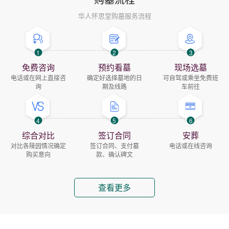
华人怀思堂购墓服务流程
1
2
3
免费咨询
预约看墓
现场选墓
电话或在网上直接咨
确定好选择墓地的日
可自驾或乘坐免费班
询
期及线路
车前往
4
5
6
综合对比
签订合同
安葬
对比各陵园情况确定
签订合同、支付墓
电话或在线咨询
购买意向
款、确认碑文
查看更多