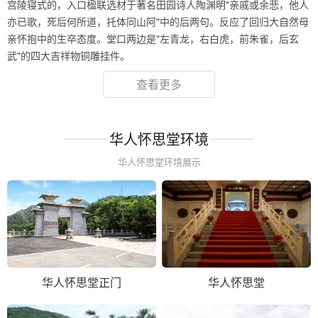
宫陵寝式的，入口楹联选材于著名田园诗人陶渊明"亲戚或余悲，他人
亦已歌，死后何所道，托体同山阿"中的后两句。反应了回归大自然母
亲怀抱中的生卒态度。堂口两边是"左青龙，右白虎，前朱雀，后玄
武"的四大吉祥物铜雕挂件。
查看更多
华人怀思堂环境
华人怀思堂环境展示
华人怀思堂正门
华人怀思堂