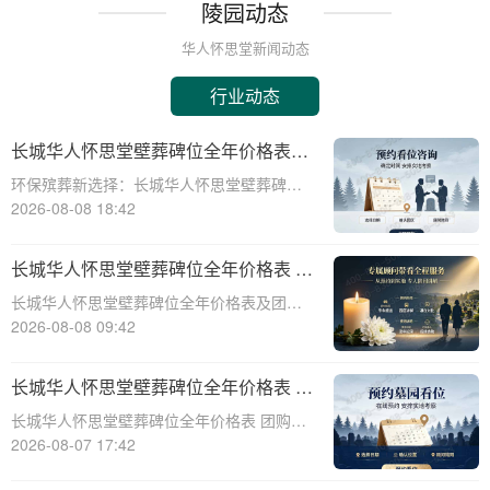
陵园动态
华人怀思堂新闻动态
行业动态
长城华人怀思堂壁葬碑位全年价格表及
团购专属折扣福利详解
环保殡葬新选择：长城华人怀思堂壁葬碑位
价格及团购福利全解析☎ 华人怀思堂电
2026-08-08 18:42
话:400-838-5063随着现代人对身后事的规划
日益细致，壁葬作为一种绿色、节地的殡葬
长城华人怀思堂壁葬碑位全年价格表 团
方式逐渐走进大众视野。长城华人怀思
购享专属折扣福利详解
长城华人怀思堂壁葬碑位全年价格表及团购
专属折扣福利详解☎ 华人怀思堂电话:400-
2026-08-08 09:42
838-5063随着社会的发展和人们观念的转
变，越来越多的人开始选择壁葬作为一种环
长城华人怀思堂壁葬碑位全年价格表 团
保、节约土地的殡葬方式。长城华人怀
购享专属折扣福利详解
长城华人怀思堂壁葬碑位全年价格表 团购享
专属折扣福利详解☎ 华人怀思堂电话:400-
2026-08-07 17:42
838-5063随着社会的发展和人们观念的变