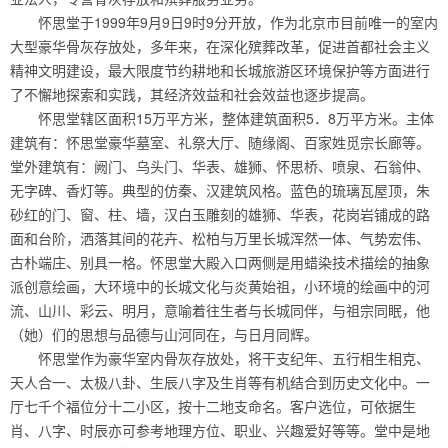
怀思堂于1999年9月9日9时9分开放，作为北京市目前唯一的室内
大型豪华骨灰存放处，多年来，在深化殡葬改革，促进首都社会主义
精神文明建设，最大限度节约耕地和长城旅游区环境保护等方面进行
了不懈地探索和实践，其经济效益和社会效益也逐步提高。
怀思堂辖区面积15万平方米，整体建筑面积5．8万平方米。主体
建筑有：怀思堂豪华墓室、礼祭大厅、随缘阁、百家姓觅宗长廊等。
堂外建筑有：阙门、乌头门、华表、雄狮、怀思桥、喷泉、石翁仲、
无字碑、香灯等。典型的仿秦、汉建筑风格。蓝色的琉璃瓦屋顶，朱
砂红的门、窗、柱、墙，汉白玉雕刻的雄狮、华表，花岗岩铺成的路
面和台阶，洒落其间的花卉、松柏与万里长城浑然一体、气势宏伟、
古朴端庄、别具一格。怀思堂大殿入口两侧是用蜡染技术描绘的抽象
派创意绘画，大环境中的长城文化与炎黄始祖，小环境的绘画中的河
流、山川、彩云、明月，意喻着往生者与长城同伴，与祖宗同眠，他
（她）们的思想与品德与山河同在，与日月同辉。
怀思堂作为豪华室内骨灰存放处，将干支纪年、五行相生相克、
天人合一、太极八卦、生辰八字及生肖等有机结合到历史文化中。一
厅七千个福位分十二小区，按十二地支命名。客户选位，可依据生
肖、八字、时辰亦可参考地理方位、职业、兴趣爱好等等。堂中是地