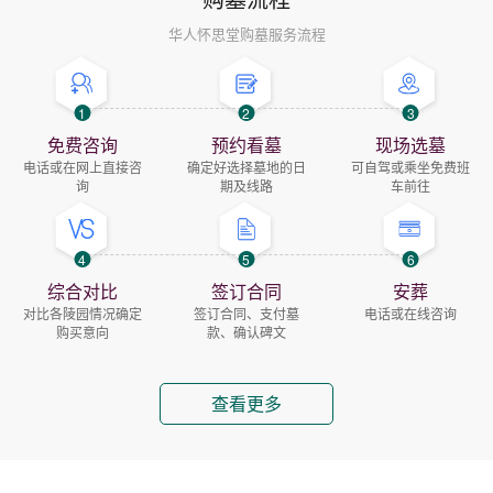
华人怀思堂购墓服务流程
1
2
3
免费咨询
预约看墓
现场选墓
电话或在网上直接咨
确定好选择墓地的日
可自驾或乘坐免费班
询
期及线路
车前往
4
5
6
综合对比
签订合同
安葬
对比各陵园情况确定
签订合同、支付墓
电话或在线咨询
购买意向
款、确认碑文
查看更多