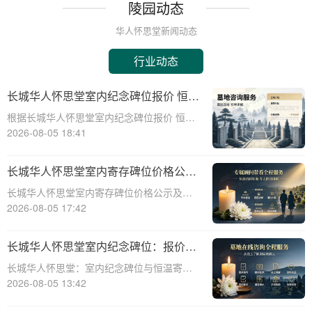
陵园动态
华人怀思堂新闻动态
行业动态
长城华人怀思堂室内纪念碑位报价 恒温
寄存配套同步减免详解
根据长城华人怀思堂室内纪念碑位报价 恒温
寄存配套同步减免详解☎ 华人怀思堂电
2026-08-05 18:41
话:400-838-5063在现代社会，随着生活节奏
的加快和城市化进程的加速，人们对身后事
长城华人怀思堂室内寄存碑位价格公示
的安排也提出了更高的要求。长城华
签约立减配套礼包详解
长城华人怀思堂室内寄存碑位价格公示及签
约立减配套礼包详解☎ 华人怀思堂电话:400-
2026-08-05 17:42
838-5063随着社会的发展和人们生活节奏的
加快，对于灵堂、纪念馆等场所的寄存需求
长城华人怀思堂室内纪念碑位：报价透
日益增长。长城华人怀思堂作为一
明，恒温寄存享减免
长城华人怀思堂：室内纪念碑位与恒温寄存
服务，为您带来更优质的殡葬体验☎ 华人怀
2026-08-05 13:42
思堂电话:400-838-5063作为一家专业的陵