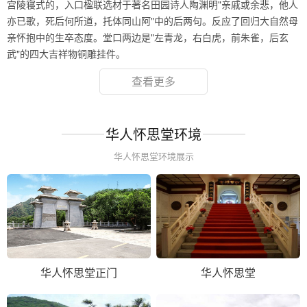
宫陵寝式的，入口楹联选材于著名田园诗人陶渊明"亲戚或余悲，他人
亦已歌，死后何所道，托体同山阿"中的后两句。反应了回归大自然母
亲怀抱中的生卒态度。堂口两边是"左青龙，右白虎，前朱雀，后玄
武"的四大吉祥物铜雕挂件。
查看更多
华人怀思堂环境
华人怀思堂环境展示
华人怀思堂正门
华人怀思堂