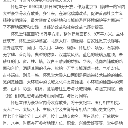
怀思堂于1999年9月9日9时9分开放，作为北京市目前唯一的室内
大型豪华骨灰存放处，多年来，在深化殡葬改革，促进首都社会主义
精神文明建设，最大限度节约耕地和长城旅游区环境保护等方面进行
了不懈地探索和实践，其经济效益和社会效益也逐步提高。
怀思堂辖区面积15万平方米，整体建筑面积5．8万平方米。主体
建筑有：怀思堂豪华墓室、礼祭大厅、随缘阁、百家姓觅宗长廊等。
堂外建筑有：阙门、乌头门、华表、雄狮、怀思桥、喷泉、石翁仲、
无字碑、香灯等。典型的仿秦、汉建筑风格。蓝色的琉璃瓦屋顶，朱
砂红的门、窗、柱、墙，汉白玉雕刻的雄狮、华表，花岗岩铺成的路
面和台阶，洒落其间的花卉、松柏与万里长城浑然一体、气势宏伟、
古朴端庄、别具一格。怀思堂大殿入口两侧是用蜡染技术描绘的抽象
派创意绘画，大环境中的长城文化与炎黄始祖，小环境的绘画中的河
流、山川、彩云、明月，意喻着往生者与长城同伴，与祖宗同眠，他
（她）们的思想与品德与山河同在，与日月同辉。
怀思堂作为豪华室内骨灰存放处，将干支纪年、五行相生相克、
天人合一、太极八卦、生辰八字及生肖等有机结合到历史文化中。一
厅七千个福位分十二小区，按十二地支命名。客户选位，可依据生
肖、八字、时辰亦可参考地理方位、职业、兴趣爱好等等。堂中是地