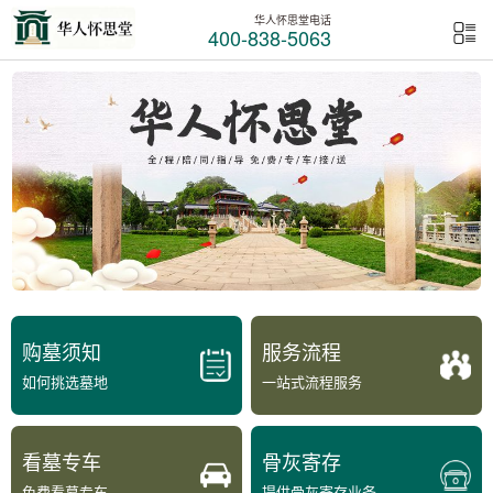
华人怀思堂电话
400-838-5063
购墓须知
服务流程
如何挑选墓地
一站式流程服务
看墓专车
骨灰寄存
免费看墓专车
提供骨灰寄存业务