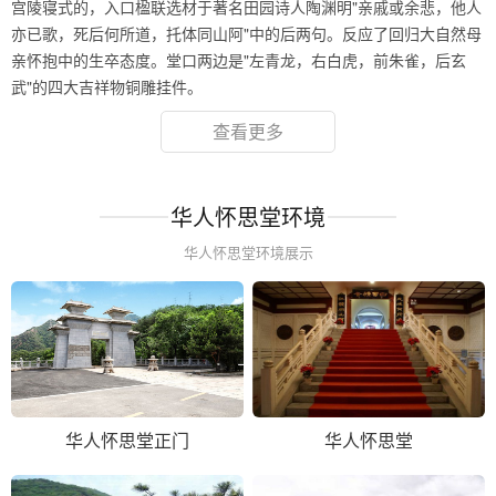
宫陵寝式的，入口楹联选材于著名田园诗人陶渊明"亲戚或余悲，他人
亦已歌，死后何所道，托体同山阿"中的后两句。反应了回归大自然母
亲怀抱中的生卒态度。堂口两边是"左青龙，右白虎，前朱雀，后玄
武"的四大吉祥物铜雕挂件。
查看更多
华人怀思堂环境
华人怀思堂环境展示
华人怀思堂正门
华人怀思堂