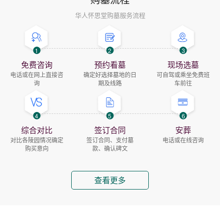
华人怀思堂购墓服务流程
1
2
3
免费咨询
预约看墓
现场选墓
电话或在网上直接咨
确定好选择墓地的日
可自驾或乘坐免费班
询
期及线路
车前往
4
5
6
综合对比
签订合同
安葬
对比各陵园情况确定
签订合同、支付墓
电话或在线咨询
购买意向
款、确认碑文
查看更多