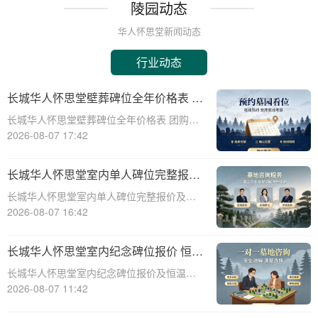
陵园动态
华人怀思堂新闻动态
行业动态
长城华人怀思堂壁葬碑位全年价格表 团
购享专属折扣福利详解
长城华人怀思堂壁葬碑位全年价格表 团购享
专属折扣福利详解☎ 华人怀思堂电话:400-
2026-08-07 17:42
838-5063随着社会的发展和人们观念的变
化，越来越多的人开始选择壁葬作为一种环
长城华人怀思堂室内单人碑位完整报价
保、节约土地的殡葬方式。长城华人
追思厅使用费用减免详解
长城华人怀思堂室内单人碑位完整报价及追
思厅使用费用减免详解☎ 华人怀思堂电
2026-08-07 16:42
话:400-838-5063引言随着社会的发展和人们
生活水平的提高，对身后事的安排越来越注
长城华人怀思堂室内纪念碑位报价 恒温
重仪式感和个性化。长城华人怀思堂
寄存配套同步减免详解
长城华人怀思堂室内纪念碑位报价及恒温寄
存配套同步减免详解☎ 华人怀思堂电话:400-
2026-08-07 11:42
838-5063一、引言随着社会的发展和人们生