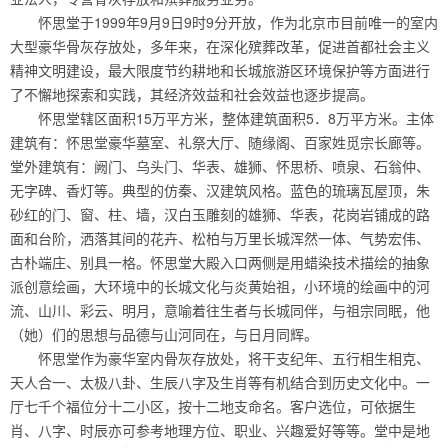
怀思堂于1999年9月9日9时9分开放，作为北京市目前唯一的室内
大型豪华骨灰存放处，多年来，在深化殡葬改革，促进首都社会主义
精神文明建设，最大限度节约耕地和长城旅游区环境保护等方面进行
了不懈地探索和实践，其经济效益和社会效益也逐步提高。
怀思堂辖区面积15万平方米，整体建筑面积5．8万平方米。主体
建筑有：怀思堂豪华墓室、礼祭大厅、随缘阁、百家姓觅宗长廊等。
堂外建筑有：阙门、乌头门、华表、雄狮、怀思桥、喷泉、石翁仲、
无字碑、香灯等。典型的仿秦、汉建筑风格。蓝色的琉璃瓦屋顶，朱
砂红的门、窗、柱、墙，汉白玉雕刻的雄狮、华表，花岗岩铺成的路
面和台阶，洒落其间的花卉、松柏与万里长城浑然一体、气势宏伟、
古朴端庄、别具一格。怀思堂大殿入口两侧是用蜡染技术描绘的抽象
派创意绘画，大环境中的长城文化与炎黄始祖，小环境的绘画中的河
流、山川、彩云、明月，意喻着往生者与长城同伴，与祖宗同眠，他
（她）们的思想与品德与山河同在，与日月同辉。
怀思堂作为豪华室内骨灰存放处，将干支纪年、五行相生相克、
天人合一、太极八卦、生辰八字及生肖等有机结合到历史文化中。一
厅七千个福位分十二小区，按十二地支命名。客户选位，可依据生
肖、八字、时辰亦可参考地理方位、职业、兴趣爱好等等。堂中是地