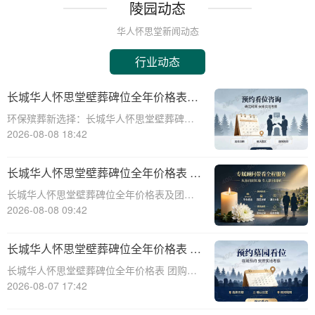
陵园动态
华人怀思堂新闻动态
行业动态
长城华人怀思堂壁葬碑位全年价格表及
团购专属折扣福利详解
环保殡葬新选择：长城华人怀思堂壁葬碑位
价格及团购福利全解析☎ 华人怀思堂电
2026-08-08 18:42
话:400-838-5063随着现代人对身后事的规划
日益细致，壁葬作为一种绿色、节地的殡葬
长城华人怀思堂壁葬碑位全年价格表 团
方式逐渐走进大众视野。长城华人怀思
购享专属折扣福利详解
长城华人怀思堂壁葬碑位全年价格表及团购
专属折扣福利详解☎ 华人怀思堂电话:400-
2026-08-08 09:42
838-5063随着社会的发展和人们观念的转
变，越来越多的人开始选择壁葬作为一种环
长城华人怀思堂壁葬碑位全年价格表 团
保、节约土地的殡葬方式。长城华人怀
购享专属折扣福利详解
长城华人怀思堂壁葬碑位全年价格表 团购享
专属折扣福利详解☎ 华人怀思堂电话:400-
2026-08-07 17:42
838-5063随着社会的发展和人们观念的变