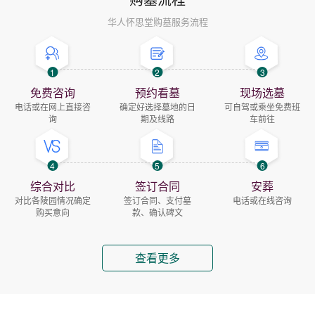
华人怀思堂购墓服务流程
1
2
3
免费咨询
预约看墓
现场选墓
电话或在网上直接咨
确定好选择墓地的日
可自驾或乘坐免费班
询
期及线路
车前往
4
5
6
综合对比
签订合同
安葬
对比各陵园情况确定
签订合同、支付墓
电话或在线咨询
购买意向
款、确认碑文
查看更多