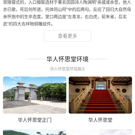
宫陵寝式的，入口楹联选材于著名田园诗人陶渊明"亲戚或余悲，他人
亦已歌，死后何所道，托体同山阿"中的后两句。反应了回归大自然母
亲怀抱中的生卒态度。堂口两边是"左青龙，右白虎，前朱雀，后玄
武"的四大吉祥物铜雕挂件。
查看更多
华人怀思堂环境
华人怀思堂环境展示
华人怀思堂正门
华人怀思堂