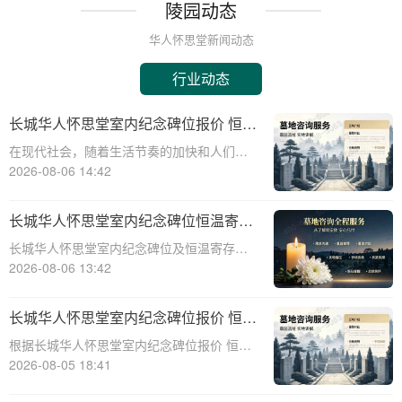
陵园动态
华人怀思堂新闻动态
行业动态
长城华人怀思堂室内纪念碑位报价 恒温
寄存配套同步减免详解
在现代社会，随着生活节奏的加快和人们对
身后事的关注度提升，越来越多的人开始考
2026-08-06 14:42
虑选择合适的纪念方式来表达对逝者的哀思
和怀念。长城华人怀思堂作为一家专业的纪
长城华人怀思堂室内纪念碑位恒温寄存
念服务机构，提供了一系列的纪念产品和服
服务报价及同步减免政策详解
长城华人怀思堂室内纪念碑位及恒温寄存服
务，其中包
务报价与同步减免政策详解☎ 华人怀思堂电
2026-08-06 13:42
话:400-838-5063一、引言随着社会观念的进
步，人们对逝者的纪念方式日益多元化。室
长城华人怀思堂室内纪念碑位报价 恒温
内纪念碑位作为一种新兴的纪念
寄存配套同步减免详解
根据长城华人怀思堂室内纪念碑位报价 恒温
寄存配套同步减免详解☎ 华人怀思堂电
2026-08-05 18:41
话:400-838-5063在现代社会，随着生活节奏