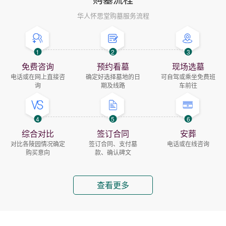
华人怀思堂购墓服务流程
1
2
3
免费咨询
预约看墓
现场选墓
电话或在网上直接咨
确定好选择墓地的日
可自驾或乘坐免费班
询
期及线路
车前往
4
5
6
综合对比
签订合同
安葬
对比各陵园情况确定
签订合同、支付墓
电话或在线咨询
购买意向
款、确认碑文
查看更多