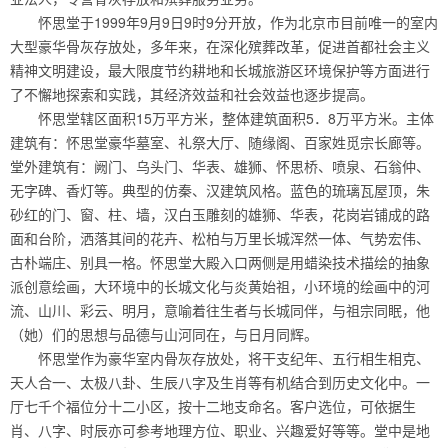
怀思堂于1999年9月9日9时9分开放，作为北京市目前唯一的室内
大型豪华骨灰存放处，多年来，在深化殡葬改革，促进首都社会主义
精神文明建设，最大限度节约耕地和长城旅游区环境保护等方面进行
了不懈地探索和实践，其经济效益和社会效益也逐步提高。
怀思堂辖区面积15万平方米，整体建筑面积5．8万平方米。主体
建筑有：怀思堂豪华墓室、礼祭大厅、随缘阁、百家姓觅宗长廊等。
堂外建筑有：阙门、乌头门、华表、雄狮、怀思桥、喷泉、石翁仲、
无字碑、香灯等。典型的仿秦、汉建筑风格。蓝色的琉璃瓦屋顶，朱
砂红的门、窗、柱、墙，汉白玉雕刻的雄狮、华表，花岗岩铺成的路
面和台阶，洒落其间的花卉、松柏与万里长城浑然一体、气势宏伟、
古朴端庄、别具一格。怀思堂大殿入口两侧是用蜡染技术描绘的抽象
派创意绘画，大环境中的长城文化与炎黄始祖，小环境的绘画中的河
流、山川、彩云、明月，意喻着往生者与长城同伴，与祖宗同眠，他
（她）们的思想与品德与山河同在，与日月同辉。
怀思堂作为豪华室内骨灰存放处，将干支纪年、五行相生相克、
天人合一、太极八卦、生辰八字及生肖等有机结合到历史文化中。一
厅七千个福位分十二小区，按十二地支命名。客户选位，可依据生
肖、八字、时辰亦可参考地理方位、职业、兴趣爱好等等。堂中是地