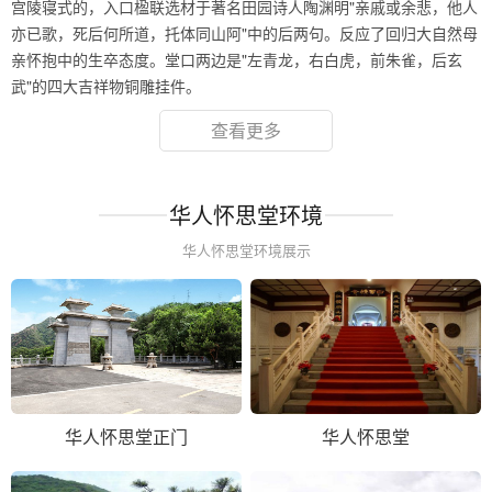
宫陵寝式的，入口楹联选材于著名田园诗人陶渊明"亲戚或余悲，他人
亦已歌，死后何所道，托体同山阿"中的后两句。反应了回归大自然母
亲怀抱中的生卒态度。堂口两边是"左青龙，右白虎，前朱雀，后玄
武"的四大吉祥物铜雕挂件。
查看更多
华人怀思堂环境
华人怀思堂环境展示
华人怀思堂正门
华人怀思堂