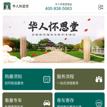
华人怀思堂电话
400-838-5063
购墓须知
服务流程
如何挑选墓地
一站式流程服务
看墓专车
骨灰寄存
免费看墓专车
提供骨灰寄存业务