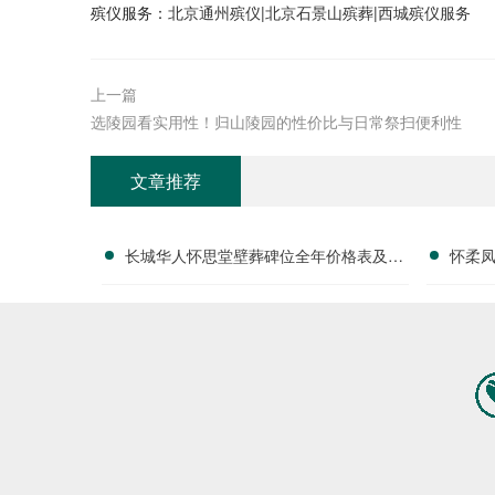
殡仪服务：
北京通州殡仪
|
北京石景山殡葬
|
西城殡仪服务
上一篇
选陵园看实用性！归山陵园的性价比与日常祭扫便利性
文章推荐
长城华人怀思堂壁葬碑位全年价格表及团
怀柔
购专属折扣福利详解