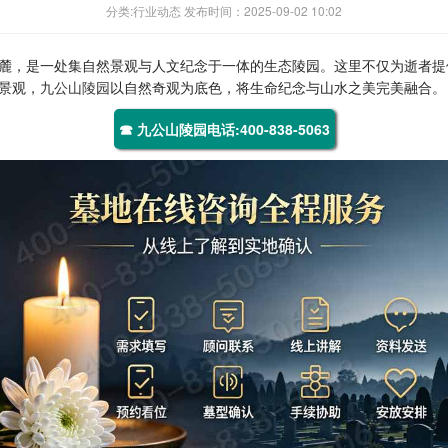
分类:行业动态 发布时间：2025-09-02 10:02
麓，是一处集自然景观与人文纪念于一体的生态陵园。这里不仅为逝者提
景观，
九公山陵园
以自然奇观为底色，将生命纪念与山水之美完美融合。
☎ 九公山陵园电话:400-838-5063