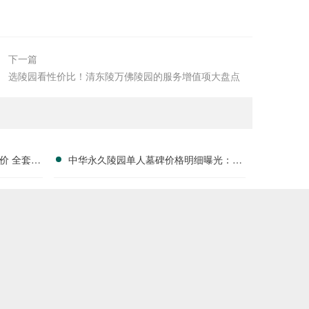
下一篇
选陵园看性价比！清东陵万佛陵园的服务增值项大盘点
价 全套刻
中华永久陵园单人墓碑价格明细曝光：淡
户福利分析
季下单立省数千，限时优惠深度解析