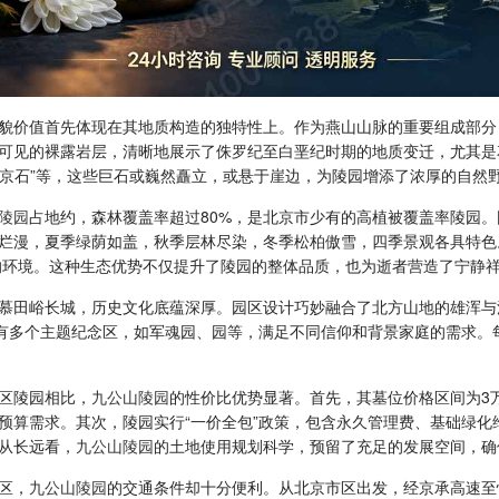
貌价值首先体现在其地质构造的独特性上。作为燕山山脉的重要组成部分，
可见的裸露岩层，清晰地展示了侏罗纪至白垩纪时期的地质变迁，尤其是
望京石”等，这些巨石或巍然矗立，或悬于崖边，为陵园增添了浓厚的自然
陵园
占地约，森林覆盖率超过80%，是北京市少有的高植被覆盖率陵园
烂漫，夏季绿荫如盖，秋季层林尽染，冬季松柏傲雪，四季景观各具特色
人的环境。这种生态优势不仅提升了陵园的整体品质，也为逝者营造了宁静
慕田峪长城，历史文化底蕴深厚。园区设计巧妙融合了北方山地的雄浑与
设有多个主题纪念区，如军魂园、园等，满足不同信仰和背景家庭的需求。
区陵园相比，
九公山陵园
的性价比优势显著。首先，其墓位价格区间为3万
预算需求。其次，陵园实行“一价全包”政策，包含永久管理费、基础绿化
从长远看，
九公山陵园
的土地使用规划科学，预留了充足的发展空间，确
区，
九公山陵园
的交通条件却十分便利。从北京市区出发，经京承高速至