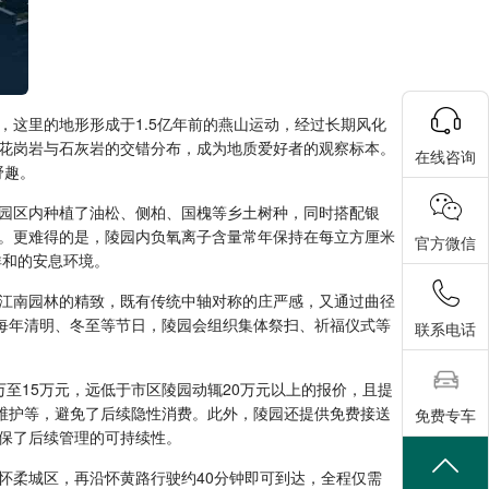
这里的地形形成于1.5亿年前的燕山运动，经过长期风化
花岗岩与石灰岩的交错分布，成为地质爱好者的观察标本。
在线咨询
野趣。
。园区内种植了油松、侧柏、国槐等乡土树种，同时搭配银
。更难得的是，陵园内负氧离子含量常年保持在每立方厘米
官方微信
祥和的安息环境。
江南园林的精致，既有传统中轴对称的庄严感，又通过曲径
每年清明、冬至等节日，陵园会组织集体祭扫、祈福仪式等
联系电话
至15万元，远低于市区陵园动辄20万元以上的报价，且提
维护等，避免了后续隐性消费。此外，陵园还提供免费接送
免费专车
保了后续管理的可持续性。
怀柔城区，再沿怀黄路行驶约40分钟即可到达，全程仅需