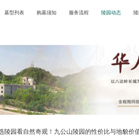
墓型列表
购墓须知
服务流程
陵园动态
陵
选陵园看自然奇观！九公山陵园的性价比与地貌价