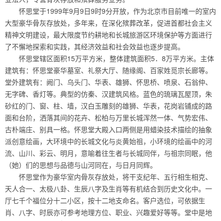
怀思堂于1999年9月9日9时9分开放，作为北京市目前唯一的室内
大型豪华骨灰存放处，多年来，在深化殡葬改革，促进首都社会主义
精神文明建设，最大限度节约耕地和长城旅游区环境保护等方面进行
了不懈地探索和实践，其经济效益和社会效益也逐步提高。
怀思堂辖区面积15万平方米，整体建筑面积5．8万平方米。主体
建筑有：怀思堂豪华墓室、礼祭大厅、随缘阁、百家姓觅宗长廊等。
堂外建筑有：阙门、乌头门、华表、雄狮、怀思桥、喷泉、石翁仲、
无字碑、香灯等。典型的仿秦、汉建筑风格。蓝色的琉璃瓦屋顶，朱
砂红的门、窗、柱、墙，汉白玉雕刻的雄狮、华表，花岗岩铺成的路
面和台阶，洒落其间的花卉、松柏与万里长城浑然一体、气势宏伟、
古朴端庄、别具一格。怀思堂大殿入口两侧是用蜡染技术描绘的抽象
派创意绘画，大环境中的长城文化与炎黄始祖，小环境的绘画中的河
流、山川、彩云、明月，意喻着往生者与长城同伴，与祖宗同眠，他
（她）们的思想与品德与山河同在，与日月同辉。
怀思堂作为豪华室内骨灰存放处，将干支纪年、五行相生相克、
天人合一、太极八卦、生辰八字及生肖等有机结合到历史文化中。一
厅七千个福位分十二小区，按十二地支命名。客户选位，可依据生
肖、八字、时辰亦可参考地理方位、职业、兴趣爱好等等。堂中是地