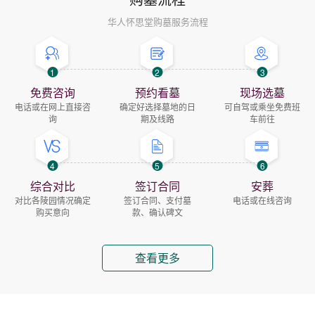
华人怀思堂购墓服务流程
1
2
3
免费咨询
预约看墓
现场选墓
电话或在网上直接咨
确定好选择墓地的日
可自驾或乘坐免费班
询
期及线路
车前往
4
5
6
综合对比
签订合同
安葬
对比各陵园情况确定
签订合同、支付墓
电话或在线咨询
购买意向
款、确认碑文
查看更多