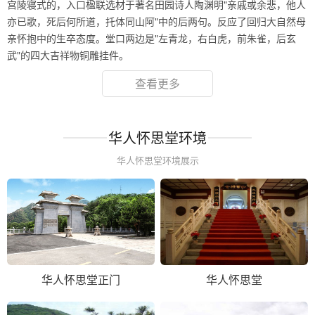
宫陵寝式的，入口楹联选材于著名田园诗人陶渊明"亲戚或余悲，他人
亦已歌，死后何所道，托体同山阿"中的后两句。反应了回归大自然母
亲怀抱中的生卒态度。堂口两边是"左青龙，右白虎，前朱雀，后玄
武"的四大吉祥物铜雕挂件。
查看更多
华人怀思堂环境
华人怀思堂环境展示
华人怀思堂正门
华人怀思堂