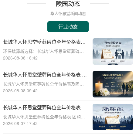
陵园动态
华人怀思堂新闻动态
行业动态
长城华人怀思堂壁葬碑位全年价格表及
团购专属折扣福利详解
环保殡葬新选择：长城华人怀思堂壁葬碑位
价格及团购福利全解析☎ 华人怀思堂电
2026-08-08 18:42
话:400-838-5063随着现代人对身后事的规划
日益细致，壁葬作为一种绿色、节地的殡葬
长城华人怀思堂壁葬碑位全年价格表 团
方式逐渐走进大众视野。长城华人怀思
购享专属折扣福利详解
长城华人怀思堂壁葬碑位全年价格表及团购
专属折扣福利详解☎ 华人怀思堂电话:400-
2026-08-08 09:42
838-5063随着社会的发展和人们观念的转
变，越来越多的人开始选择壁葬作为一种环
长城华人怀思堂壁葬碑位全年价格表 团
保、节约土地的殡葬方式。长城华人怀
购享专属折扣福利详解
长城华人怀思堂壁葬碑位全年价格表 团购享
专属折扣福利详解☎ 华人怀思堂电话:400-
2026-08-07 17:42
838-5063随着社会的发展和人们观念的变