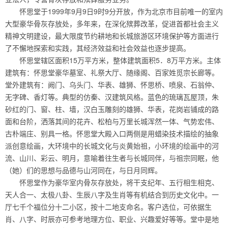
怀思堂于1999年9月9日9时9分开放，作为北京市目前唯一的室内
大型豪华骨灰存放处，多年来，在深化殡葬改革，促进首都社会主义
精神文明建设，最大限度节约耕地和长城旅游区环境保护等方面进行
了不懈地探索和实践，其经济效益和社会效益也逐步提高。
怀思堂辖区面积15万平方米，整体建筑面积5．8万平方米。主体
建筑有：怀思堂豪华墓室、礼祭大厅、随缘阁、百家姓觅宗长廊等。
堂外建筑有：阙门、乌头门、华表、雄狮、怀思桥、喷泉、石翁仲、
无字碑、香灯等。典型的仿秦、汉建筑风格。蓝色的琉璃瓦屋顶，朱
砂红的门、窗、柱、墙，汉白玉雕刻的雄狮、华表，花岗岩铺成的路
面和台阶，洒落其间的花卉、松柏与万里长城浑然一体、气势宏伟、
古朴端庄、别具一格。怀思堂大殿入口两侧是用蜡染技术描绘的抽象
派创意绘画，大环境中的长城文化与炎黄始祖，小环境的绘画中的河
流、山川、彩云、明月，意喻着往生者与长城同伴，与祖宗同眠，他
（她）们的思想与品德与山河同在，与日月同辉。
怀思堂作为豪华室内骨灰存放处，将干支纪年、五行相生相克、
天人合一、太极八卦、生辰八字及生肖等有机结合到历史文化中。一
厅七千个福位分十二小区，按十二地支命名。客户选位，可依据生
肖、八字、时辰亦可参考地理方位、职业、兴趣爱好等等。堂中是地