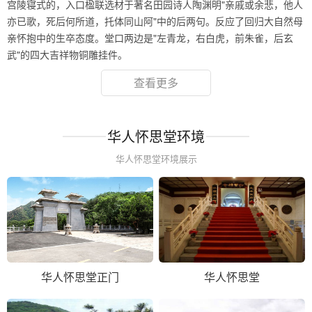
宫陵寝式的，入口楹联选材于著名田园诗人陶渊明"亲戚或余悲，他人
亦已歌，死后何所道，托体同山阿"中的后两句。反应了回归大自然母
亲怀抱中的生卒态度。堂口两边是"左青龙，右白虎，前朱雀，后玄
武"的四大吉祥物铜雕挂件。
查看更多
华人怀思堂环境
华人怀思堂环境展示
华人怀思堂正门
华人怀思堂