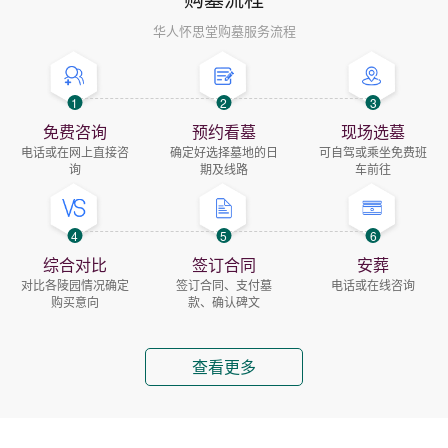
华人怀思堂购墓服务流程
1
2
3
免费咨询
预约看墓
现场选墓
电话或在网上直接咨
确定好选择墓地的日
可自驾或乘坐免费班
询
期及线路
车前往
4
5
6
综合对比
签订合同
安葬
对比各陵园情况确定
签订合同、支付墓
电话或在线咨询
购买意向
款、确认碑文
查看更多