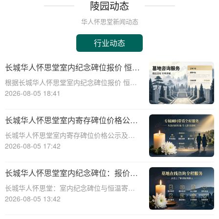
陵园动态
华人怀思堂新闻动态
行业动态
长城华人怀思堂室内纪念碑位报价 恒温
寄存配套同步减免详解
根据长城华人怀思堂室内纪念碑位报价 恒温
寄存配套同步减免详解☎ 华人怀思堂电
2026-08-05 18:41
话:400-838-5063在现代社会，随着生活节奏
的加快和城市化进程的加速，人们对身后事
长城华人怀思堂室内寄存碑位价格公示
的安排也提出了更高的要求。长城华
签约立减配套礼包详解
长城华人怀思堂室内寄存碑位价格公示及签
约立减配套礼包详解☎ 华人怀思堂电话:400-
2026-08-05 17:42
838-5063随着社会的发展和人们生活节奏的
加快，对于灵堂、纪念馆等场所的寄存需求
长城华人怀思堂室内纪念碑位：报价透
日益增长。长城华人怀思堂作为一
明，恒温寄存享减免
长城华人怀思堂：室内纪念碑位与恒温寄存
服务，为您带来更优质的殡葬体验☎ 华人怀
2026-08-05 13:42
思堂电话:400-838-5063作为一家专业的陵