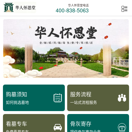
华人怀思堂电话
400-838-5063
购墓须知
服务流程
如何挑选墓地
一站式流程服务
看墓专车
骨灰寄存
免费看墓专车
提供骨灰寄存业务