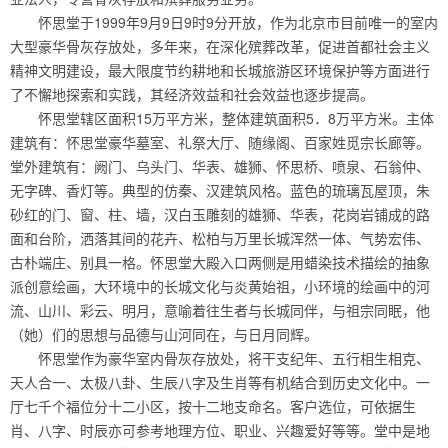
怀思堂于1999年9月9日9时9分开放，作为北京市目前唯一的室内
大型豪华骨灰存放处，多年来，在深化殡葬改革，促进首都社会主义
精神文明建设，最大限度节约耕地和长城旅游区环境保护等方面进行
了不懈地探索和实践，其经济效益和社会效益也逐步提高。
怀思堂辖区面积15万平方米，整体建筑面积5．8万平方米。主体
建筑有：怀思堂豪华墓室、礼祭大厅、随缘阁、百家姓觅宗长廊等。
堂外建筑有：阙门、乌头门、华表、雄狮、怀思桥、喷泉、石翁仲、
无字碑、香灯等。典型的仿秦、汉建筑风格。蓝色的琉璃瓦屋顶，朱
砂红的门、窗、柱、墙，汉白玉雕刻的雄狮、华表，花岗岩铺成的路
面和台阶，洒落其间的花卉、松柏与万里长城浑然一体、气势宏伟、
古朴端庄、别具一格。怀思堂大殿入口两侧是用蜡染技术描绘的抽象
派创意绘画，大环境中的长城文化与炎黄始祖，小环境的绘画中的河
流、山川、彩云、明月，意喻着往生者与长城同伴，与祖宗同眠，他
（她）们的思想与品德与山河同在，与日月同辉。
怀思堂作为豪华室内骨灰存放处，将干支纪年、五行相生相克、
天人合一、太极八卦、生辰八字及生肖等有机结合到历史文化中。一
厅七千个福位分十二小区，按十二地支命名。客户选位，可依据生
肖、八字、时辰亦可参考地理方位、职业、兴趣爱好等等。堂中是地