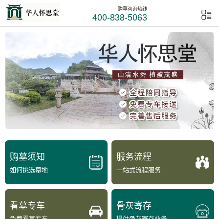
购墓咨询热线
400-838-5063
购墓须知
服务流程
如何挑选墓地
一站式流程服务
看墓专车
骨灰寄存
免费看墓专车
提供骨灰寄存业务