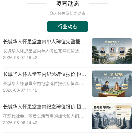
陵园动态
华人怀思堂新闻动态
行业动态
长城华人怀思堂室内单人碑位完整报价
追思厅使用费用减免详解
长城华人怀思堂室内单人碑位完整报价及追
思厅使用费用减免详解☎ 华人怀思堂电
2026-08-07 16:42
话:400-838-5063引言随着社会的发展和人们
生活水平的提高，对身后事的安排越来越注
长城华人怀思堂室内纪念碑位报价 恒温
重仪式感和个性化。长城华人怀思堂
寄存配套同步减免详解
长城华人怀思堂室内纪念碑位报价及恒温寄
存配套同步减免详解☎ 华人怀思堂电话:400-
2026-08-07 11:42
838-5063一、引言随着社会的发展和人们生
活水平的提高，对逝者的纪念和缅怀方式也
长城华人怀思堂室内纪念碑位报价 恒温
在不断演变。长城华人怀思堂作
寄存配套同步减免详解
在现代社会，随着生活节奏的加快和人们对
身后事的关注度提升，越来越多的人开始考
2026-08-06 14:42
虑选择合适的纪念方式来表达对逝者的哀思