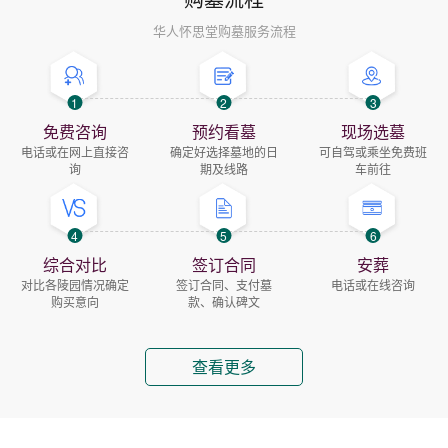
华人怀思堂购墓服务流程
1
2
3
免费咨询
预约看墓
现场选墓
电话或在网上直接咨
确定好选择墓地的日
可自驾或乘坐免费班
询
期及线路
车前往
4
5
6
综合对比
签订合同
安葬
对比各陵园情况确定
签订合同、支付墓
电话或在线咨询
购买意向
款、确认碑文
查看更多