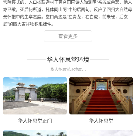
宫陵寝式的，入口楹联选材于著名田园诗人陶渊明"亲戚或余悲，他人
亦已歌，死后何所道，托体同山阿"中的后两句。反应了回归大自然母
亲怀抱中的生卒态度。堂口两边是"左青龙，右白虎，前朱雀，后玄
武"的四大吉祥物铜雕挂件。
查看更多
华人怀思堂环境
华人怀思堂环境展示
华人怀思堂正门
华人怀思堂