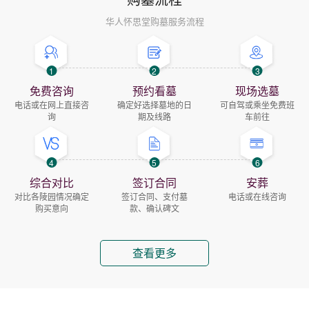
华人怀思堂购墓服务流程
1
2
3
免费咨询
预约看墓
现场选墓
电话或在网上直接咨
确定好选择墓地的日
可自驾或乘坐免费班
询
期及线路
车前往
4
5
6
综合对比
签订合同
安葬
对比各陵园情况确定
签订合同、支付墓
电话或在线咨询
购买意向
款、确认碑文
查看更多