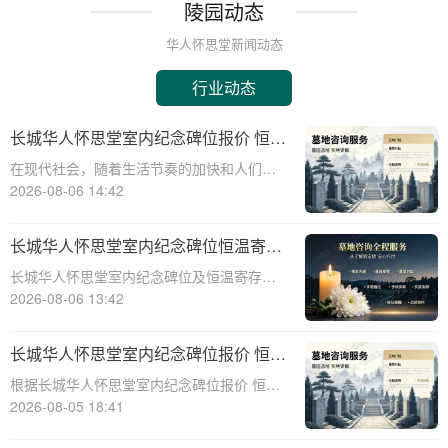
陵园动态
华人怀思堂新闻动态
行业动态
长城华人怀思堂室内纪念碑位报价 恒温
寄存配套同步减免详解
在现代社会，随着生活节奏的加快和人们对
身后事的关注度提升，越来越多的人开始考
2026-08-06 14:42
虑选择合适的纪念方式来表达对逝者的哀思
和怀念。长城华人怀思堂作为一家专业的纪
长城华人怀思堂室内纪念碑位恒温寄存
念服务机构，提供了一系列的纪念产品和服
服务报价及同步减免政策详解
长城华人怀思堂室内纪念碑位及恒温寄存服
务，其中包
务报价与同步减免政策详解☎ 华人怀思堂电
2026-08-06 13:42
话:400-838-5063一、引言随着社会观念的进
步，人们对逝者的纪念方式日益多元化。室
长城华人怀思堂室内纪念碑位报价 恒温
内纪念碑位作为一种新兴的纪念
寄存配套同步减免详解
根据长城华人怀思堂室内纪念碑位报价 恒温
寄存配套同步减免详解☎ 华人怀思堂电
2026-08-05 18:41
话:400-838-5063在现代社会，随着生活节奏