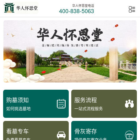
华人怀思堂电话
400-838-5063
购墓须知
服务流程
如何挑选墓地
一站式流程服务
看墓专车
骨灰寄存
免费看墓专车
提供骨灰寄存业务