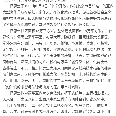
怀思堂于1999年9月9日9时9分开放，作为北京市目前唯一的室内
大型豪华骨灰存放处，多年来，在深化殡葬改革，促进首都社会主义
精神文明建设，最大限度节约耕地和长城旅游区环境保护等方面进行
了不懈地探索和实践，其经济效益和社会效益也逐步提高。
怀思堂辖区面积15万平方米，整体建筑面积5．8万平方米。主体
建筑有：怀思堂豪华墓室、礼祭大厅、随缘阁、百家姓觅宗长廊等。
堂外建筑有：阙门、乌头门、华表、雄狮、怀思桥、喷泉、石翁仲、
无字碑、香灯等。典型的仿秦、汉建筑风格。蓝色的琉璃瓦屋顶，朱
砂红的门、窗、柱、墙，汉白玉雕刻的雄狮、华表，花岗岩铺成的路
面和台阶，洒落其间的花卉、松柏与万里长城浑然一体、气势宏伟、
古朴端庄、别具一格。怀思堂大殿入口两侧是用蜡染技术描绘的抽象
派创意绘画，大环境中的长城文化与炎黄始祖，小环境的绘画中的河
流、山川、彩云、明月，意喻着往生者与长城同伴，与祖宗同眠，他
（她）们的思想与品德与山河同在，与日月同辉。
怀思堂作为豪华室内骨灰存放处，将干支纪年、五行相生相克、
天人合一、太极八卦、生辰八字及生肖等有机结合到历史文化中。一
厅七千个福位分十二小区，按十二地支命名。客户选位，可依据生
肖、八字、时辰亦可参考地理方位、职业、兴趣爱好等等。堂中是地