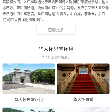
宫陵寝式的，入口楹联选材于著名田园诗人陶渊明"亲戚或余悲，他人
亦已歌，死后何所道，托体同山阿"中的后两句。反应了回归大自然母
亲怀抱中的生卒态度。堂口两边是"左青龙，右白虎，前朱雀，后玄
武"的四大吉祥物铜雕挂件。
查看更多
华人怀思堂环境
华人怀思堂环境展示
华人怀思堂正门
华人怀思堂