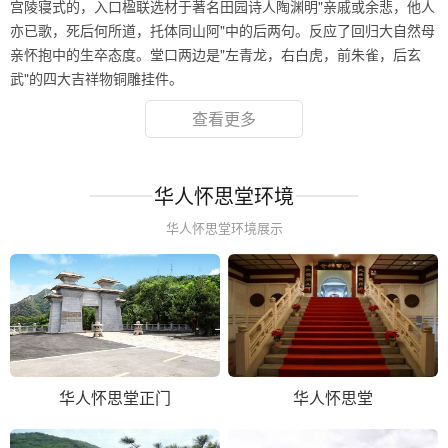
宫陵寝式的，入口楹联选材于著名田园诗人陶渊明"亲戚或余悲，他人
亦已歌，死后何所道，托体同山阿"中的后两句。反应了回归大自然母
亲怀抱中的生卒态度。堂口两边是"左青龙，右白虎，前朱雀，后玄
武"的四大吉祥物铜雕挂件。
查看更多
华人怀思堂环境
华人怀思堂环境展示
华人怀思堂正门
华人怀思堂