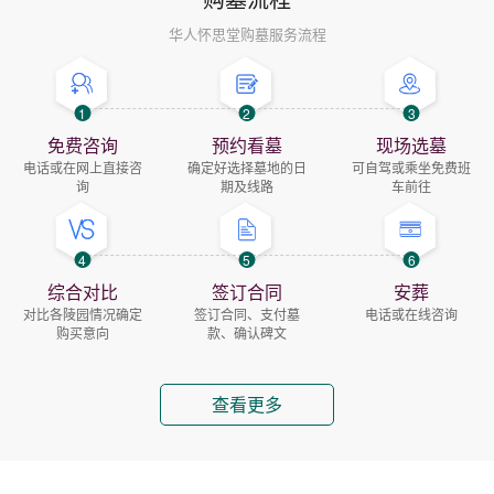
华人怀思堂购墓服务流程
1
2
3
免费咨询
预约看墓
现场选墓
电话或在网上直接咨
确定好选择墓地的日
可自驾或乘坐免费班
询
期及线路
车前往
4
5
6
综合对比
签订合同
安葬
对比各陵园情况确定
签订合同、支付墓
电话或在线咨询
购买意向
款、确认碑文
查看更多