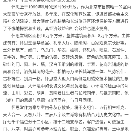
怀思堂于1999年9月9日9时9分开放，作为北京市目前唯一的室内
大型豪华骨灰存放处，多年来，在深化殡葬改革，促进首都社会主义
精神文明建设，最大限度节约耕地和长城旅游区环境保护等方面进行
了不懈地探索和实践，其经济效益和社会效益也逐步提高。
怀思堂辖区面积15万平方米，整体建筑面积5．8万平方米。主体
建筑有：怀思堂豪华墓室、礼祭大厅、随缘阁、百家姓觅宗长廊等。
堂外建筑有：阙门、乌头门、华表、雄狮、怀思桥、喷泉、石翁仲、
无字碑、香灯等。典型的仿秦、汉建筑风格。蓝色的琉璃瓦屋顶，朱
砂红的门、窗、柱、墙，汉白玉雕刻的雄狮、华表，花岗岩铺成的路
面和台阶，洒落其间的花卉、松柏与万里长城浑然一体、气势宏伟、
古朴端庄、别具一格。怀思堂大殿入口两侧是用蜡染技术描绘的抽象
派创意绘画，大环境中的长城文化与炎黄始祖，小环境的绘画中的河
流、山川、彩云、明月，意喻着往生者与长城同伴，与祖宗同眠，他
（她）们的思想与品德与山河同在，与日月同辉。
怀思堂作为豪华室内骨灰存放处，将干支纪年、五行相生相克、
天人合一、太极八卦、生辰八字及生肖等有机结合到历史文化中。一
厅七千个福位分十二小区，按十二地支命名。客户选位，可依据生
肖、八字、时辰亦可参考地理方位、职业、兴趣爱好等等。堂中是地