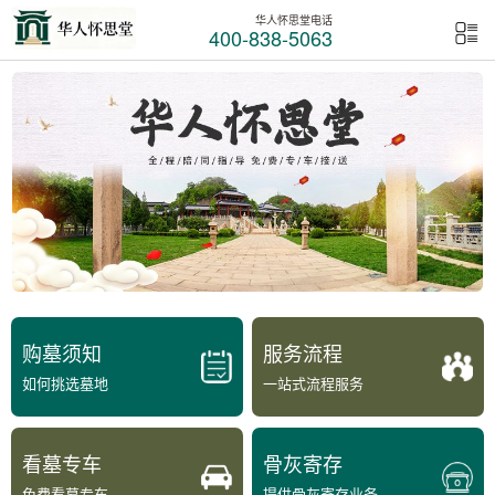
华人怀思堂电话
400-838-5063
购墓须知
服务流程
如何挑选墓地
一站式流程服务
看墓专车
骨灰寄存
免费看墓专车
提供骨灰寄存业务