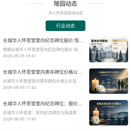
陵园动态
华人怀思堂新闻动态
行业动态
长城华人怀思堂室内纪念碑位报价 恒温
寄存配套同步减免详解
根据长城华人怀思堂室内纪念碑位报价 恒温
寄存配套同步减免详解☎ 华人怀思堂电
2026-08-05 18:41
话:400-838-5063在现代社会，随着生活节奏
的加快和城市化进程的加速，人们对身后事
长城华人怀思堂室内寄存碑位价格公示
的安排也提出了更高的要求。长城华
签约立减配套礼包详解
长城华人怀思堂室内寄存碑位价格公示及签
约立减配套礼包详解☎ 华人怀思堂电话:400-
2026-08-05 17:42
838-5063随着社会的发展和人们生活节奏的
加快，对于灵堂、纪念馆等场所的寄存需求
长城华人怀思堂室内纪念碑位：报价透
日益增长。长城华人怀思堂作为一
明，恒温寄存享减免
长城华人怀思堂：室内纪念碑位与恒温寄存
服务，为您带来更优质的殡葬体验☎ 华人怀
2026-08-05 13:42
思堂电话:400-838-5063作为一家专业的陵