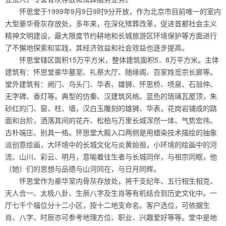
怀思堂于1999年9月9日9时9分开放，作为北京市目前唯一的室内
大型豪华骨灰存放处，多年来，在深化殡葬改革，促进首都社会主义
精神文明建设，最大限度节约耕地和长城旅游区环境保护等方面进行
了不懈地探索和实践，其经济效益和社会效益也逐步提高。
怀思堂辖区面积15万平方米，整体建筑面积5．8万平方米。主体
建筑有：怀思堂豪华墓室、礼祭大厅、随缘阁、百家姓觅宗长廊等。
堂外建筑有：阙门、乌头门、华表、雄狮、怀思桥、喷泉、石翁仲、
无字碑、香灯等。典型的仿秦、汉建筑风格。蓝色的琉璃瓦屋顶，朱
砂红的门、窗、柱、墙，汉白玉雕刻的雄狮、华表，花岗岩铺成的路
面和台阶，洒落其间的花卉、松柏与万里长城浑然一体、气势宏伟、
古朴端庄、别具一格。怀思堂大殿入口两侧是用蜡染技术描绘的抽象
派创意绘画，大环境中的长城文化与炎黄始祖，小环境的绘画中的河
流、山川、彩云、明月，意喻着往生者与长城同伴，与祖宗同眠，他
（她）们的思想与品德与山河同在，与日月同辉。
怀思堂作为豪华室内骨灰存放处，将干支纪年、五行相生相克、
天人合一、太极八卦、生辰八字及生肖等有机结合到历史文化中。一
厅七千个福位分十二小区，按十二地支命名。客户选位，可依据生
肖、八字、时辰亦可参考地理方位、职业、兴趣爱好等等。堂中是地