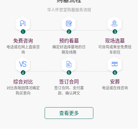
华人怀思堂购墓服务流程
1
2
3
免费咨询
预约看墓
现场选墓
电话或在网上直接咨
确定好选择墓地的日
可自驾或乘坐免费班
询
期及线路
车前往
4
5
6
综合对比
签订合同
安葬
对比各陵园情况确定
签订合同、支付墓
电话或在线咨询
购买意向
款、确认碑文
查看更多