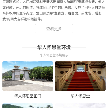
宫陵寝式的，入口楹联选材于著名田园诗人陶渊明"亲戚或余悲，他人
亦已歌，死后何所道，托体同山阿"中的后两句。反应了回归大自然母
亲怀抱中的生卒态度。堂口两边是"左青龙，右白虎，前朱雀，后玄
武"的四大吉祥物铜雕挂件。
查看更多
华人怀思堂环境
华人怀思堂环境展示
华人怀思堂正门
华人怀思堂