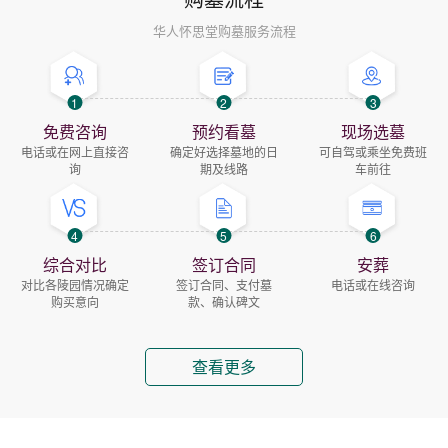
华人怀思堂购墓服务流程
1
2
3
免费咨询
预约看墓
现场选墓
电话或在网上直接咨
确定好选择墓地的日
可自驾或乘坐免费班
询
期及线路
车前往
4
5
6
综合对比
签订合同
安葬
对比各陵园情况确定
签订合同、支付墓
电话或在线咨询
购买意向
款、确认碑文
查看更多