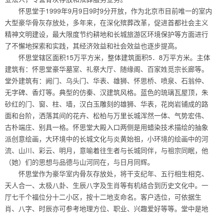
怀思堂于1999年9月9日9时9分开放，作为北京市目前唯一的室内
大型豪华骨灰存放处，多年来，在深化殡葬改革，促进首都社会主义
精神文明建设，最大限度节约耕地和长城旅游区环境保护等方面进行
了不懈地探索和实践，其经济效益和社会效益也逐步提高。
怀思堂辖区面积15万平方米，整体建筑面积5．8万平方米。主体
建筑有：怀思堂豪华墓室、礼祭大厅、随缘阁、百家姓觅宗长廊等。
堂外建筑有：阙门、乌头门、华表、雄狮、怀思桥、喷泉、石翁仲、
无字碑、香灯等。典型的仿秦、汉建筑风格。蓝色的琉璃瓦屋顶，朱
砂红的门、窗、柱、墙，汉白玉雕刻的雄狮、华表，花岗岩铺成的路
面和台阶，洒落其间的花卉、松柏与万里长城浑然一体、气势宏伟、
古朴端庄、别具一格。怀思堂大殿入口两侧是用蜡染技术描绘的抽象
派创意绘画，大环境中的长城文化与炎黄始祖，小环境的绘画中的河
流、山川、彩云、明月，意喻着往生者与长城同伴，与祖宗同眠，他
（她）们的思想与品德与山河同在，与日月同辉。
怀思堂作为豪华室内骨灰存放处，将干支纪年、五行相生相克、
天人合一、太极八卦、生辰八字及生肖等有机结合到历史文化中。一
厅七千个福位分十二小区，按十二地支命名。客户选位，可依据生
肖、八字、时辰亦可参考地理方位、职业、兴趣爱好等等。堂中是地