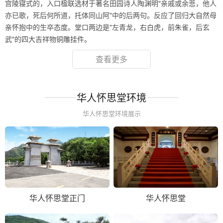
宫陵寝式的，入口楹联选材于著名田园诗人陶渊明"亲戚或余悲，他人
亦已歌，死后何所道，托体同山阿"中的后两句。反应了回归大自然母
亲怀抱中的生卒态度。堂口两边是"左青龙，右白虎，前朱雀，后玄
武"的四大吉祥物铜雕挂件。
查看更多
华人怀思堂环境
华人怀思堂环境展示
华人怀思堂正门
华人怀思堂