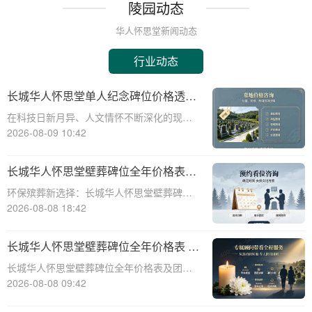
陵园动态
华人怀思堂新闻动态
行业动态
长城华人怀思堂单人纪念碑位价格透明
及空间升级活动限时开启详解
在科技日新月异、人文情怀不断深化的现代
社会，人们纪念先人的方式正经历着一场深
2026-08-09 10:42
刻的变革。科技与人文的交融，为传统的追
思仪式注入了前所未有的生机。长城华人怀
长城华人怀思堂壁葬碑位全年价格表及
思堂适时推出的单人纪念碑位报价空间升级
团购专属折扣福利详解
环保殡葬新选择：长城华人怀思堂壁葬碑位
活动，正是
价格及团购福利全解析☎ 华人怀思堂电
2026-08-08 18:42
话:400-838-5063随着现代人对身后事的规划
日益细致，壁葬作为一种绿色、节地的殡葬
长城华人怀思堂壁葬碑位全年价格表 团
方式逐渐走进大众视野。长城华人怀思
购享专属折扣福利详解
长城华人怀思堂壁葬碑位全年价格表及团购
专属折扣福利详解☎ 华人怀思堂电话:400-
2026-08-08 09:42
838-5063随着社会的发展和人们观念的转