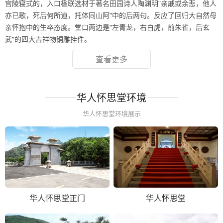
宫陵寝式的，入口楹联选材于著名田园诗人陶渊明"亲戚或余悲，他人
亦已歌，死后何所道，托体同山阿"中的后两句。反应了回归大自然母
亲怀抱中的生卒态度。堂口两边是"左青龙，右白虎，前朱雀，后玄
武"的四大吉祥物铜雕挂件。
查看更多
华人怀思堂环境
华人怀思堂环境展示
华人怀思堂正门
华人怀思堂