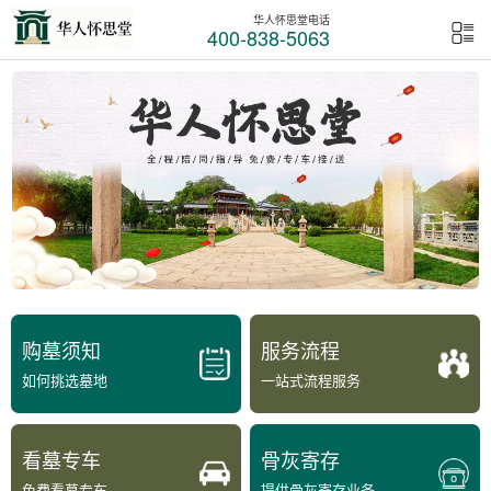
华人怀思堂电话
400-838-5063
购墓须知
服务流程
如何挑选墓地
一站式流程服务
看墓专车
骨灰寄存
免费看墓专车
提供骨灰寄存业务