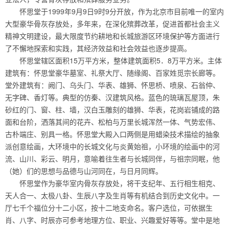
怀思堂于1999年9月9日9时9分开放，作为北京市目前唯一的室内
大型豪华骨灰存放处，多年来，在深化殡葬改革，促进首都社会主义
精神文明建设，最大限度节约耕地和长城旅游区环境保护等方面进行
了不懈地探索和实践，其经济效益和社会效益也逐步提高。
怀思堂辖区面积15万平方米，整体建筑面积5．8万平方米。主体
建筑有：怀思堂豪华墓室、礼祭大厅、随缘阁、百家姓觅宗长廊等。
堂外建筑有：阙门、乌头门、华表、雄狮、怀思桥、喷泉、石翁仲、
无字碑、香灯等。典型的仿秦、汉建筑风格。蓝色的琉璃瓦屋顶，朱
砂红的门、窗、柱、墙，汉白玉雕刻的雄狮、华表，花岗岩铺成的路
面和台阶，洒落其间的花卉、松柏与万里长城浑然一体、气势宏伟、
古朴端庄、别具一格。怀思堂大殿入口两侧是用蜡染技术描绘的抽象
派创意绘画，大环境中的长城文化与炎黄始祖，小环境的绘画中的河
流、山川、彩云、明月，意喻着往生者与长城同伴，与祖宗同眠，他
（她）们的思想与品德与山河同在，与日月同辉。
怀思堂作为豪华室内骨灰存放处，将干支纪年、五行相生相克、
天人合一、太极八卦、生辰八字及生肖等有机结合到历史文化中。一
厅七千个福位分十二小区，按十二地支命名。客户选位，可依据生
肖、八字、时辰亦可参考地理方位、职业、兴趣爱好等等。堂中是地