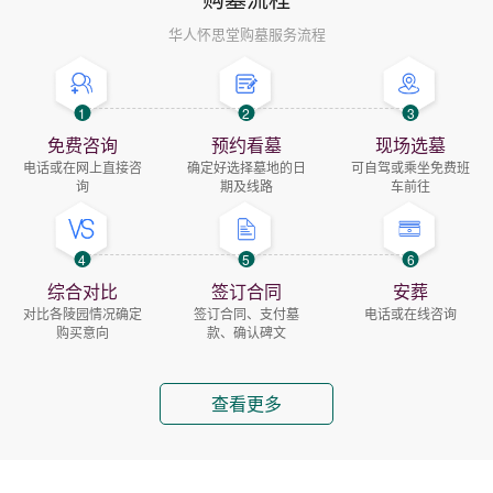
华人怀思堂购墓服务流程
1
2
3
免费咨询
预约看墓
现场选墓
电话或在网上直接咨
确定好选择墓地的日
可自驾或乘坐免费班
询
期及线路
车前往
4
5
6
综合对比
签订合同
安葬
对比各陵园情况确定
签订合同、支付墓
电话或在线咨询
购买意向
款、确认碑文
查看更多