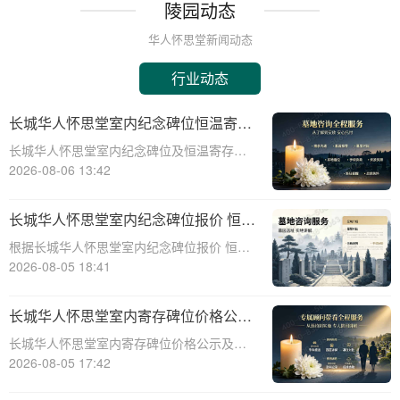
陵园动态
华人怀思堂新闻动态
行业动态
长城华人怀思堂室内纪念碑位恒温寄存
服务报价及同步减免政策详解
长城华人怀思堂室内纪念碑位及恒温寄存服
务报价与同步减免政策详解☎ 华人怀思堂电
2026-08-06 13:42
话:400-838-5063一、引言随着社会观念的进
步，人们对逝者的纪念方式日益多元化。室
长城华人怀思堂室内纪念碑位报价 恒温
内纪念碑位作为一种新兴的纪念
寄存配套同步减免详解
根据长城华人怀思堂室内纪念碑位报价 恒温
寄存配套同步减免详解☎ 华人怀思堂电
2026-08-05 18:41
话:400-838-5063在现代社会，随着生活节奏
的加快和城市化进程的加速，人们对身后事
长城华人怀思堂室内寄存碑位价格公示
的安排也提出了更高的要求。长城华
签约立减配套礼包详解
长城华人怀思堂室内寄存碑位价格公示及签
约立减配套礼包详解☎ 华人怀思堂电话:400-
2026-08-05 17:42
838-5063随着社会的发展和人们生活节奏的