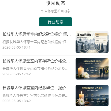
陵园动态
华人怀思堂新闻动态
行业动态
长城华人怀思堂室内纪念碑位报价 恒温
寄存配套同步减免详解
根据长城华人怀思堂室内纪念碑位报价 恒温
寄存配套同步减免详解☎ 华人怀思堂电
2026-08-05 18:41
话:400-838-5063在现代社会，随着生活节奏
的加快和城市化进程的加速，人们对身后事
长城华人怀思堂室内寄存碑位价格公示
的安排也提出了更高的要求。长城华
签约立减配套礼包详解
长城华人怀思堂室内寄存碑位价格公示及签
约立减配套礼包详解☎ 华人怀思堂电话:400-
2026-08-05 17:42
838-5063随着社会的发展和人们生活节奏的
加快，对于灵堂、纪念馆等场所的寄存需求
长城华人怀思堂室内纪念碑位：报价透
日益增长。长城华人怀思堂作为一
明，恒温寄存享减免
长城华人怀思堂：室内纪念碑位与恒温寄存
服务，为您带来更优质的殡葬体验☎ 华人怀
2026-08-05 13:42
思堂电话:400-838-5063作为一家专业的陵