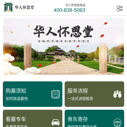
华人怀思堂电话
400-838-5063
购墓须知
服务流程
如何挑选墓地
一站式流程服务
看墓专车
骨灰寄存
免费看墓专车
提供骨灰寄存业务