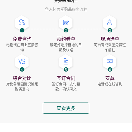
华人怀思堂购墓服务流程
1
2
3
免费咨询
预约看墓
现场选墓
电话或在网上直接咨
确定好选择墓地的日
可自驾或乘坐免费班
询
期及线路
车前往
4
5
6
综合对比
签订合同
安葬
对比各陵园情况确定
签订合同、支付墓
电话或在线咨询
购买意向
款、确认碑文
查看更多