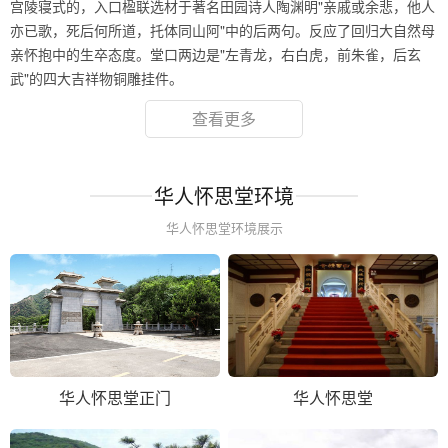
宫陵寝式的，入口楹联选材于著名田园诗人陶渊明"亲戚或余悲，他人
亦已歌，死后何所道，托体同山阿"中的后两句。反应了回归大自然母
亲怀抱中的生卒态度。堂口两边是"左青龙，右白虎，前朱雀，后玄
武"的四大吉祥物铜雕挂件。
查看更多
华人怀思堂环境
华人怀思堂环境展示
华人怀思堂正门
华人怀思堂