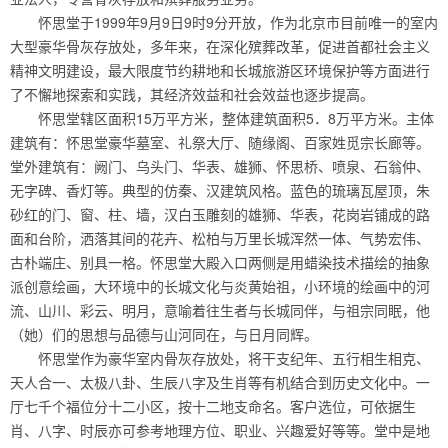
怀思堂于1999年9月9日9时9分开放，作为北京市目前唯一的室内
大型豪华骨灰存放处，多年来，在深化殡葬改革，促进首都社会主义
精神文明建设，最大限度节约耕地和长城旅游区环境保护等方面进行
了不懈地探索和实践，其经济效益和社会效益也逐步提高。
怀思堂辖区面积15万平方米，整体建筑面积5．8万平方米。主体
建筑有：怀思堂豪华墓室、礼祭大厅、随缘阁、百家姓觅宗长廊等。
堂外建筑有：阙门、乌头门、华表、雄狮、怀思桥、喷泉、石翁仲、
无字碑、香灯等。典型的仿秦、汉建筑风格。蓝色的琉璃瓦屋顶，朱
砂红的门、窗、柱、墙，汉白玉雕刻的雄狮、华表，花岗岩铺成的路
面和台阶，洒落其间的花卉、松柏与万里长城浑然一体、气势宏伟、
古朴端庄、别具一格。怀思堂大殿入口两侧是用蜡染技术描绘的抽象
派创意绘画，大环境中的长城文化与炎黄始祖，小环境的绘画中的河
流、山川、彩云、明月，意喻着往生者与长城同伴，与祖宗同眠，他
（她）们的思想与品德与山河同在，与日月同辉。
怀思堂作为豪华室内骨灰存放处，将干支纪年、五行相生相克、
天人合一、太极八卦、生辰八字及生肖等有机结合到历史文化中。一
厅七千个福位分十二小区，按十二地支命名。客户选位，可依据生
肖、八字、时辰亦可参考地理方位、职业、兴趣爱好等等。堂中是地