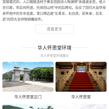
宫陵寝式的，入口楹联选材于著名田园诗人陶渊明"亲戚或余悲，他人
亦已歌，死后何所道，托体同山阿"中的后两句。反应了回归大自然母
亲怀抱中的生卒态度。堂口两边是"左青龙，右白虎，前朱雀，后玄
武"的四大吉祥物铜雕挂件。
查看更多
华人怀思堂环境
华人怀思堂环境展示
华人怀思堂正门
华人怀思堂