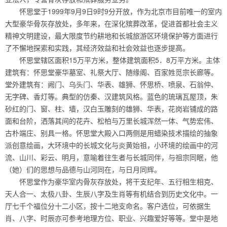
怀思堂于1999年9月9日9时9分开放，作为北京市目前唯一的室内
大型豪华骨灰存放处，多年来，在深化殡葬改革，促进首都社会主义
精神文明建设，最大限度节约耕地和长城旅游区环境保护等方面进行
了不懈地探索和实践，其经济效益和社会效益也逐步提高。
怀思堂辖区面积15万平方米，整体建筑面积5．8万平方米。主体
建筑有：怀思堂豪华墓室、礼祭大厅、随缘阁、百家姓觅宗长廊等。
堂外建筑有：阙门、乌头门、华表、雄狮、怀思桥、喷泉、石翁仲、
无字碑、香灯等。典型的仿秦、汉建筑风格。蓝色的琉璃瓦屋顶，朱
砂红的门、窗、柱、墙，汉白玉雕刻的雄狮、华表，花岗岩铺成的路
面和台阶，洒落其间的花卉、松柏与万里长城浑然一体、气势宏伟、
古朴端庄、别具一格。怀思堂大殿入口两侧是用蜡染技术描绘的抽象
派创意绘画，大环境中的长城文化与炎黄始祖，小环境的绘画中的河
流、山川、彩云、明月，意喻着往生者与长城同伴，与祖宗同眠，他
（她）们的思想与品德与山河同在，与日月同辉。
怀思堂作为豪华室内骨灰存放处，将干支纪年、五行相生相克、
天人合一、太极八卦、生辰八字及生肖等有机结合到历史文化中。一
厅七千个福位分十二小区，按十二地支命名。客户选位，可依据生
肖、八字、时辰亦可参考地理方位、职业、兴趣爱好等等。堂中是地