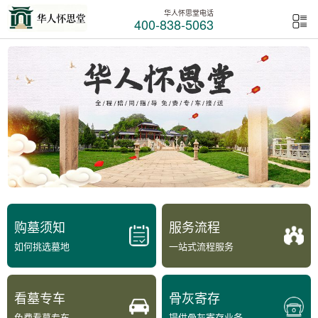
华人怀思堂电话
400-838-5063
购墓须知
服务流程
如何挑选墓地
一站式流程服务
看墓专车
骨灰寄存
免费看墓专车
提供骨灰寄存业务