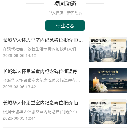
陵园动态
华人怀思堂新闻动态
行业动态
长城华人怀思堂室内纪念碑位报价 恒温
寄存配套同步减免详解
在现代社会，随着生活节奏的加快和人们对
身后事的关注度提升，越来越多的人开始考
2026-08-06 14:42
虑选择合适的纪念方式来表达对逝者的哀思
和怀念。长城华人怀思堂作为一家专业的纪
长城华人怀思堂室内纪念碑位恒温寄存
念服务机构，提供了一系列的纪念产品和服
服务报价及同步减免政策详解
长城华人怀思堂室内纪念碑位及恒温寄存服
务，其中包
务报价与同步减免政策详解☎ 华人怀思堂电
2026-08-06 13:42
话:400-838-5063一、引言随着社会观念的进
步，人们对逝者的纪念方式日益多元化。室
长城华人怀思堂室内纪念碑位报价 恒温
内纪念碑位作为一种新兴的纪念
寄存配套同步减免详解
根据长城华人怀思堂室内纪念碑位报价 恒温
寄存配套同步减免详解☎ 华人怀思堂电
2026-08-05 18:41
话:400-838-5063在现代社会，随着生活节奏