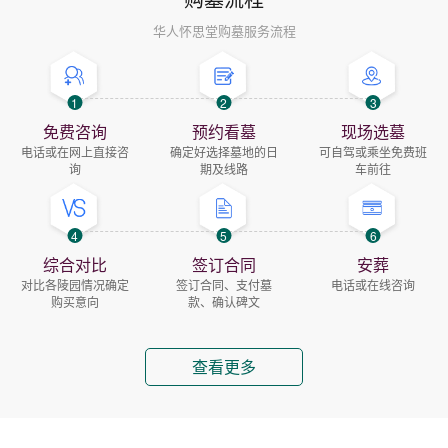
华人怀思堂购墓服务流程
1
2
3
免费咨询
预约看墓
现场选墓
电话或在网上直接咨
确定好选择墓地的日
可自驾或乘坐免费班
询
期及线路
车前往
4
5
6
综合对比
签订合同
安葬
对比各陵园情况确定
签订合同、支付墓
电话或在线咨询
购买意向
款、确认碑文
查看更多