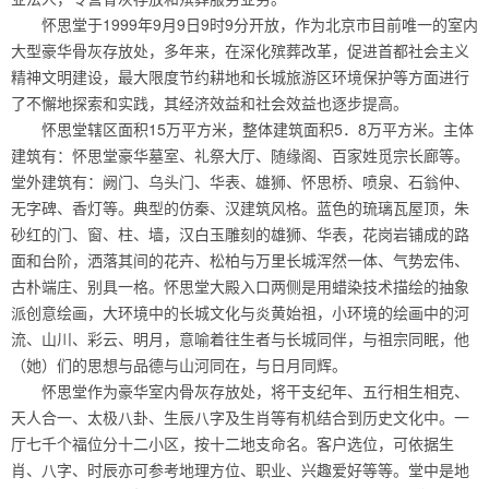
怀思堂于1999年9月9日9时9分开放，作为北京市目前唯一的室内
大型豪华骨灰存放处，多年来，在深化殡葬改革，促进首都社会主义
精神文明建设，最大限度节约耕地和长城旅游区环境保护等方面进行
了不懈地探索和实践，其经济效益和社会效益也逐步提高。
怀思堂辖区面积15万平方米，整体建筑面积5．8万平方米。主体
建筑有：怀思堂豪华墓室、礼祭大厅、随缘阁、百家姓觅宗长廊等。
堂外建筑有：阙门、乌头门、华表、雄狮、怀思桥、喷泉、石翁仲、
无字碑、香灯等。典型的仿秦、汉建筑风格。蓝色的琉璃瓦屋顶，朱
砂红的门、窗、柱、墙，汉白玉雕刻的雄狮、华表，花岗岩铺成的路
面和台阶，洒落其间的花卉、松柏与万里长城浑然一体、气势宏伟、
古朴端庄、别具一格。怀思堂大殿入口两侧是用蜡染技术描绘的抽象
派创意绘画，大环境中的长城文化与炎黄始祖，小环境的绘画中的河
流、山川、彩云、明月，意喻着往生者与长城同伴，与祖宗同眠，他
（她）们的思想与品德与山河同在，与日月同辉。
怀思堂作为豪华室内骨灰存放处，将干支纪年、五行相生相克、
天人合一、太极八卦、生辰八字及生肖等有机结合到历史文化中。一
厅七千个福位分十二小区，按十二地支命名。客户选位，可依据生
肖、八字、时辰亦可参考地理方位、职业、兴趣爱好等等。堂中是地