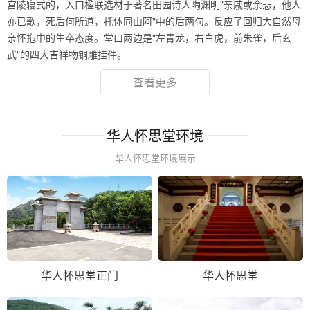
宫陵寝式的，入口楹联选材于著名田园诗人陶渊明"亲戚或余悲，他人
亦已歌，死后何所道，托体同山阿"中的后两句。反应了回归大自然母
亲怀抱中的生卒态度。堂口两边是"左青龙，右白虎，前朱雀，后玄
武"的四大吉祥物铜雕挂件。
查看更多
华人怀思堂环境
华人怀思堂环境展示
华人怀思堂正门
华人怀思堂