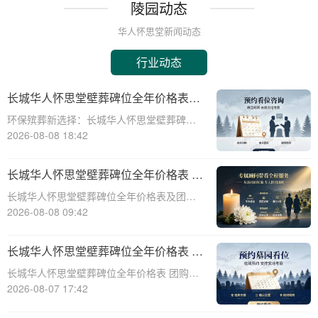
陵园动态
华人怀思堂新闻动态
行业动态
长城华人怀思堂壁葬碑位全年价格表及
团购专属折扣福利详解
环保殡葬新选择：长城华人怀思堂壁葬碑位
价格及团购福利全解析☎ 华人怀思堂电
2026-08-08 18:42
话:400-838-5063随着现代人对身后事的规划
日益细致，壁葬作为一种绿色、节地的殡葬
长城华人怀思堂壁葬碑位全年价格表 团
方式逐渐走进大众视野。长城华人怀思
购享专属折扣福利详解
长城华人怀思堂壁葬碑位全年价格表及团购
专属折扣福利详解☎ 华人怀思堂电话:400-
2026-08-08 09:42
838-5063随着社会的发展和人们观念的转
变，越来越多的人开始选择壁葬作为一种环
长城华人怀思堂壁葬碑位全年价格表 团
保、节约土地的殡葬方式。长城华人怀
购享专属折扣福利详解
长城华人怀思堂壁葬碑位全年价格表 团购享
专属折扣福利详解☎ 华人怀思堂电话:400-
2026-08-07 17:42
838-5063随着社会的发展和人们观念的变