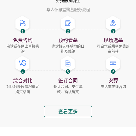
华人怀思堂购墓服务流程
1
2
3
免费咨询
预约看墓
现场选墓
电话或在网上直接咨
确定好选择墓地的日
可自驾或乘坐免费班
询
期及线路
车前往
4
5
6
综合对比
签订合同
安葬
对比各陵园情况确定
签订合同、支付墓
电话或在线咨询
购买意向
款、确认碑文
查看更多