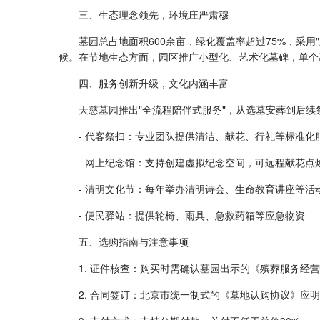
三、生态理念领先，环境庄严肃穆
墓园总占地面积600余亩，绿化覆盖率超过75%，采
候。在节地生态方面，园区推广小型化、艺术化墓碑，单个
四、服务创新升级，文化内涵丰富
天慈墓园
推出"全流程陪伴式服务"，从选墓安葬到后
- 代客祭扫：专业团队提供清洁、献花、行礼等标准化
- 网上纪念馆：支持创建虚拟纪念空间，可远程献花点
- 清明文化节：每年举办清明诗会、生命教育讲座等活
- 便民驿站：提供轮椅、雨具、急救药箱等应急物资
五、选购指南与注意事项
1. 证件核查：购买时需确认墓园出示的《殡葬服务经
2. 合同签订：北京市统一制式的《墓地认购协议》应