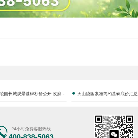
陵园长城观景墓碑标价公开 政府补
天山陵园素雅简约墓碑底价汇总
贴叠加折扣政策详解
折扣常年有效详解
24小时免费客服热线
400-838-5063