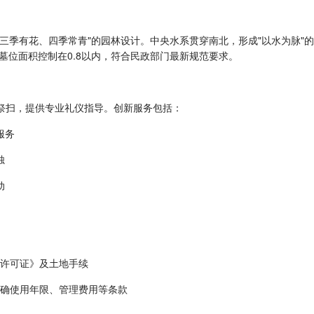
用"三季有花、四季常青"的园林设计。中央水系贯穿南北，形成"以水为脉
墓位面积控制在0.8以内，符合民政部门最新规范要求。
续祭扫，提供专业礼仪指导。创新服务包括：
服务
烛
动
营许可证》及土地手续
明确使用年限、管理费用等条款