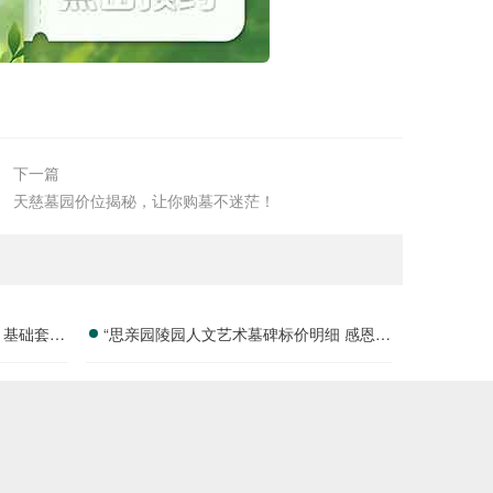
下一篇
天慈墓园价位揭秘，让你购墓不迷茫！
 基础套餐
“思亲园陵园人文艺术墓碑标价明细 感恩季
购墓专属补贴”